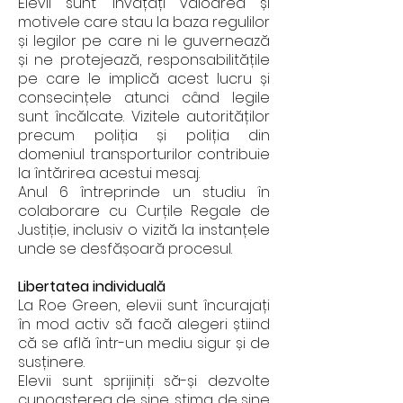
Elevii sunt învățați valoarea și
motivele care stau la baza regulilor
și legilor pe care ni le guvernează
și ne protejează, responsabilitățile
pe care le implică acest lucru și
consecințele atunci când legile
sunt încălcate. Vizitele autorităților
precum poliția și poliția din
domeniul transporturilor contribuie
la întărirea acestui mesaj.
Anul 6 întreprinde un studiu în
colaborare cu Curțile Regale de
Justiție, inclusiv o vizită la instanțele
unde se desfășoară procesul.
Libertatea individuală
La Roe Green, elevii sunt încurajați
în mod activ să facă alegeri știind
că se află într-un mediu sigur și de
susținere.
Elevii sunt sprijiniți să-și dezvolte
cunoașterea de sine, stima de sine