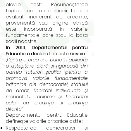
elevilor noștri. Recunoașterea
faptului că toți oamenii trebuie
evaluați indiferent de credințe,
proveniență sau origine etnică
este încorporată în valorile
fundamentale care stau la baza
școlii noastre.
În 2014, Departamentul pentru
Educație a declarat că este nevoie:
„Pentru a crea și a pune în aplicare
o așteptare clară și riguroasă din
partea tuturor școlilor pentru a
promova valorile fundamentale
britanice ale democrației, statului
de drept, libertății individuale și
respectului reciproc și toleranței
celor cu credințe și credințe
diferite.”
Departamentul pentru Educație
definește valorile britanice astfel:
Respectarea democrației și