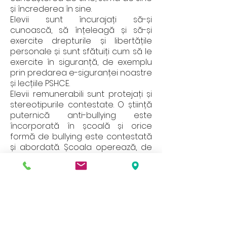
și încrederea în sine.
Elevii sunt încurajați să-și
cunoască, să înțeleagă și să-și
exercite drepturile și libertățile
personale și sunt sfătuiți cum să le
exercite în siguranță, de exemplu
prin predarea e-siguranței noastre
și lecțiile PSHCE.
Elevii remunerabili sunt protejați și
stereotipurile contestate. O știință
puternică anti-bullying este
încorporată în școală și orice
formă de bullying este contestată
și abordată. Școala operează, de
asemenea, un sistem robust de
înregistrare a incidentelor.
Respect reciproc
Respectul este una dintre valorile
esențiale ale școlii. Copiii învață că
comportamentele lor au un efect