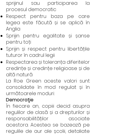
sprijinul sau participarea la
procesul democratic
Respect pentru baza pe care
legea este făcută și se aplică în
Anglia
Sprijin pentru egalitate și șanse
pentru toți
Sprijin și respect pentru libertățile
tuturor în cadrul legii
Respectarea și toleranța diferitelor
credințe și credințe religioase și de
altă natură
La Roe Green aceste valori sunt
consolidate în mod regulat și în
următoarele moduri:
Democraţie
În fiecare an, copiii decid asupra
regulilor de clasă și a drepturilor și
responsabilităților asociate
acestora. Acestea se bazează pe
regulile de aur ale școlii, detaliate