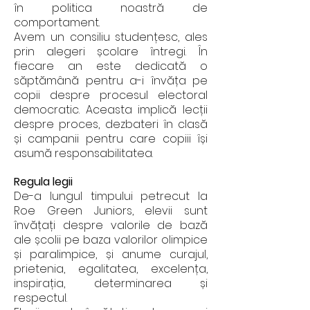
în politica noastră de
comportament.
Avem un consiliu studențesc, ales
prin alegeri școlare întregi. În
fiecare an este dedicată o
săptămână pentru a-i învăța pe
copii despre procesul electoral
democratic. Aceasta implică lecții
despre proces, dezbateri în clasă
și campanii pentru care copiii își
asumă responsabilitatea.
Regula legii
De-a lungul timpului petrecut la
Roe Green Juniors, elevii sunt
învățați despre valorile de bază
ale școlii pe baza valorilor olimpice
și paralimpice, și anume curajul,
prietenia, egalitatea, excelența,
inspirația, determinarea și
respectul.