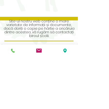
Site-ul nostru web conține o mare
varietate de informații și documente,
dacă doriți o copie pe hârtie a oricăruia
dintre acestea, vă rugăm să contactați
biroul școlii.
Address
Roe Green Junior School
Princes Avenue
Kingsbury
London
NW9 9JL
Contact Us
Tel No:
0208 204 5221
Tel No Extension: 2
Email:
admin@rgjs.brent.sch.uk
Website:
www.rgjs.brent.sch.uk