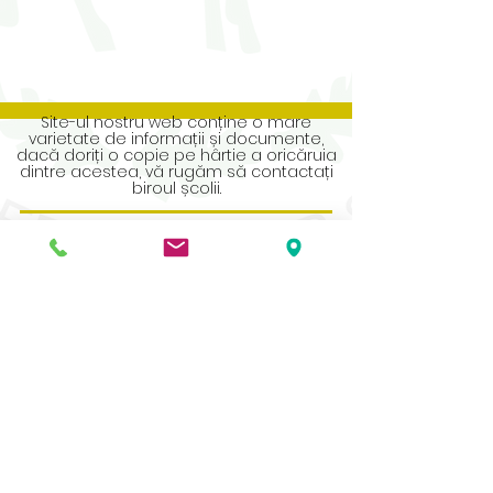
Site-ul nostru web conține o mare
varietate de informații și documente,
dacă doriți o copie pe hârtie a oricăruia
dintre acestea, vă rugăm să contactați
biroul școlii.
Address
Roe Green Junior School
Princes Avenue
Kingsbury
London
NW9 9JL
Contact Us
Tel No:
0208 204 5221
Tel No Extension: 2
Email:
admin@rgjs.brent.sch.uk