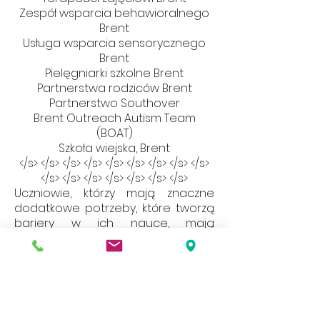
Zespół wsparcia behawioralnego
Brent
Usługa wsparcia sensorycznego
Brent
Pielęgniarki szkolne Brent
Partnerstwa rodziców Brent
Partnerstwo Southover
Brent Outreach Autism Team
(BOAT)
Szkoła wiejska, Brent
</s> </s> </s> </s> </s> </s> </s> </s> </s>
</s> </s> </s> </s> </s> </s> </s>
Uczniowie, którzy mają znaczne
dodatkowe potrzeby, które tworzą
bariery w ich nauce, mają
Indywidualny Plan Edukacji (IEP). Jest
to weryfikowane okresowo i
uwzględniane są wkłady rodzin,
uczniów i personelu.
Jeśli chciałbyś omówić dodatkowe
potrzeby, które Twoim zdaniem