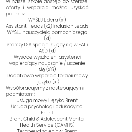
W naszej szkole dostęp do szerszej
oferty i wsparcia można uzyskać
poprzez:
WYŚLIJ Lidera (x1)
Assistant Heads (x2) Inclusion Leads
WYŚLIJ nauczyciela pomocniczego
(x1)
Starszy LSA specjalizujący się w EAL i
ASD (x1)
Wysoce wyszkoleni asystenci
wspierający nauczanie / uczenie
się (x18)
Dodatkowe wsparcie terapii mowy
i języka (x1)
Współpracujemy z następującymi
podmiotami:
Usługa mowy i języka Brent
Usługa psychologii edukacyjnej
Brent
Brent Child & Adolescent Mental
Health Service (CAMHS)
Terapeuci zajęciowi Brent