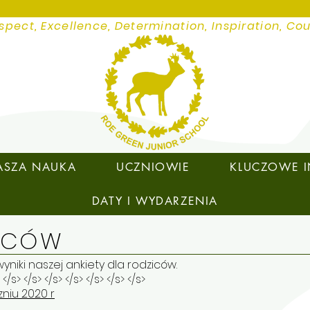
spect, Excellence, Determination, Inspiration, Co
ASZA NAUKA
UCZNIOWIE
KLUCZOWE 
DATY I WYDARZENIA
ZICÓW
wyniki naszej ankiety dla rodziców.
 </s> </s> </s> </s> </s> </s> </s>
zniu 2020 r