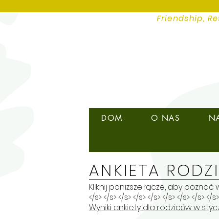
Friendship, Re
DOM
O NAS
N
ANKIETA ROD
Kliknij poniższe łącze, aby poznać 
</s> </s> </s> </s> </s> </s> </s> </s> </s>
Wyniki ankiety dla rodziców w styc