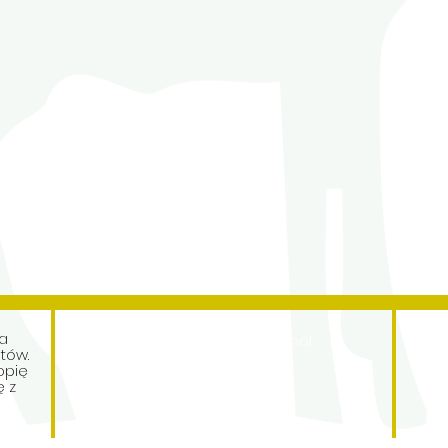
Address
ra
Roe Green Junior School
tów.
Princes Avenue
opię
Kingsbury
ę z
London
NW9 9JL