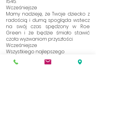
15.45.
Wcześniejsze
Mamy nadzieję, że Twoje dziecko z
radością i dumą spogląda wstecz
na swój czas spędzony w Roe
Green i że będzie śmiało stawić
czoła wyzwaniom przyszłości.
Wcześniejsze
Wszystkiego najlepszego
Wcześniejsze
Melissa Loosemore
Dyrektor szkoły
Nasza strona internetowa zawiera
szeroką gamę informacji i dokumentów.
Jeśli chcesz otrzymać papierową kopię
któregokolwiek z nich, skontaktuj się z
sekretariatem szkoły.
Address
Roe Green Junior School
Princes Avenue
Kingsbury