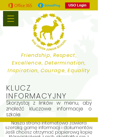
Friendship, Respect,
Excellence, Determination,
Inspiration, Courage, Equality
KLUCZ
INFORMACYJNY
Skorzystaj z linków w menu, aby
znaleźć kluczowe informacje o
szkole.
Nasza strona internetowa zawiera
szeroką gamę informacji i dokumentów.
Jeśli chcesz otrzymać papierową kopię
któregokolwiek z nich, skontaktuj się z