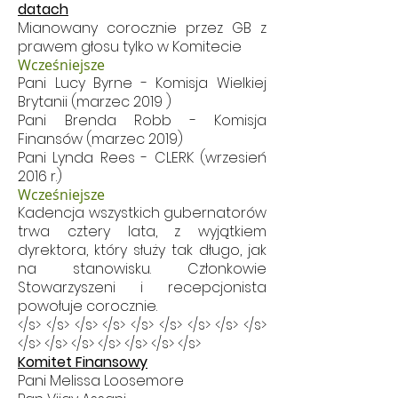
datach
Mianowany corocznie przez GB z
prawem głosu tylko w Komitecie
Wcześniejsze
Pani Lucy Byrne - Komisja Wielkiej
Brytanii (marzec 2019
)
Pani Brenda Robb - Komisja
Finansów (marzec 2019)
Pani Lynda Rees - CLERK (wrzesień
2016 r.)
Wcześniejsze
Kadencja wszystkich gubernatorów
trwa cztery lata, z wyjątkiem
dyrektora, który służy tak długo, jak
na stanowisku.
Członkowie
Stowarzyszeni i recepcjonista
powołuje corocznie.
</s> </s> </s> </s> </s> </s> </s> </s> </s>
</s> </s> </s> </s> </s> </s> </s>
Komitet Finansowy
Pani Melissa Loosemore