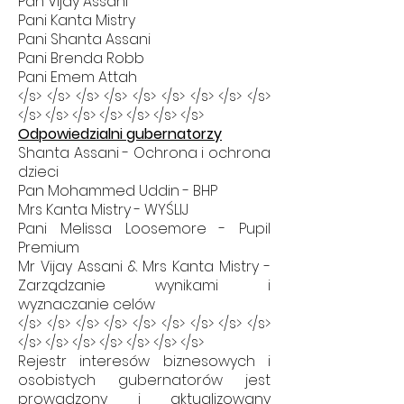
Pan Vijay Assani
Pani Kanta Mistry
Pani Shanta Assani
Pani Brenda Robb
Pani Emem Attah
</s> </s> </s> </s> </s> </s> </s> </s> </s>
</s> </s> </s> </s> </s> </s> </s>
Odpowiedzialni gubernatorzy
Shanta Assani - Ochrona i ochrona
dzieci
Pan Mohammed Uddin - BHP
Mrs Kanta Mistry - WYŚLIJ
Pani Melissa Loosemore - Pupil
Premium
Mr Vijay Assani & Mrs Kanta Mistry -
Zarządzanie wynikami i
wyznaczanie celów
</s> </s> </s> </s> </s> </s> </s> </s> </s>
</s> </s> </s> </s> </s> </s> </s>
Rejestr interesów biznesowych i
osobistych gubernatorów jest
prowadzony i aktualizowany