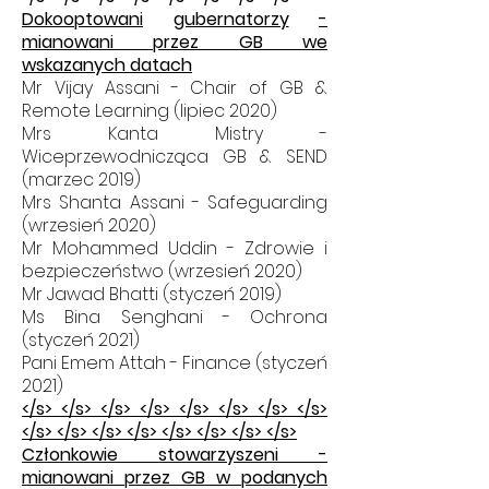
Dokooptowani
gubernatorzy
-
mianowani przez GB we
wskazanych datach
Mr Vijay Assani - Chair of GB &
Remote Learning
(lipiec
2020)
Mrs Kanta Mistry -
Wiceprzewodnicząca GB & SEND
(marzec 2019)
Mrs Shanta Assani - Safeguarding
(wrzesień 2020)
Mr Mohammed Uddin - Zdrowie i
bezpieczeństwo (wrzesień 2020)
Mr Jawad Bhatti (styczeń 2019)
Ms Bina Senghani - Ochrona
(styczeń 2021)
Pani Emem Attah - Finance (styczeń
2021)
</s> </s> </s> </s> </s> </s> </s> </s>
</s> </s> </s> </s> </s> </s> </s> </s>
Członkowie stowarzyszeni -
mianowani przez GB w podanych