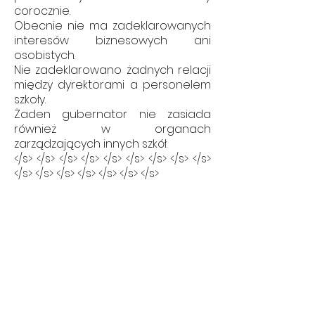
corocznie.
Obecnie nie ma zadeklarowanych
interesów biznesowych ani
osobistych.
Nie zadeklarowano żadnych relacji
między dyrektorami a personelem
szkoły.
Żaden gubernator nie zasiada
również w organach
zarządzających innych szkół.
</s> </s> </s> </s> </s> </s> </s> </s> </s>
</s> </s> </s> </s> </s> </s> </s>