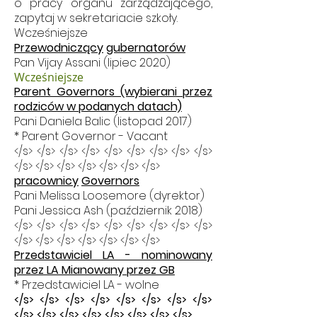
o pracy organu zarządzającego,
zapytaj w sekretariacie szkoły.
Wcześniejsze
Przewodniczący
gubernatorów
Pan Vijay Assani (lipiec
2020)
Wcześniejsze
Parent Governors (wybierani przez
rodziców w podanych datach)
Pani Daniela Balic (listopad 2017)
* Parent Governor - Vacant
</s> </s> </s> </s> </s> </s> </s> </s> </s>
</s> </s> </s> </s> </s> </s> </s>
pracownicy
Governors
Pani Melissa Loosemore (dyrektor)
Pani Jessica Ash (październik 2018)
</s> </s> </s> </s> </s> </s> </s> </s> </s>
</s> </s> </s> </s> </s> </s> </s>
Przedstawiciel LA - nominowany
przez LA Mianowany przez GB
* Przedstawiciel LA - wolne
</s> </s> </s> </s> </s> </s> </s> </s>
</s> </s> </s> </s> </s> </s> </s> </s>