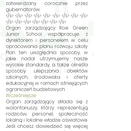
zatwierdzany corocznie przez
gubernatorów.
</s> </s> </s> </s> </s> </s> </s> </s> </s>
</s> </s> </s> </s> </s> </s> </s>
Organ zarządzający Roe Green
Junior School współpracuje z
dyrektorem i personelem w celu
opracowania planu rozwoju szkoły.
Plan ten uwzględnia sposoby, w
jakie nadal utrzymujemy nasze
wysokie standardy, a także określa
sposoby ulepszania obiektów
szkolnych, środowiska i oferty
edukacyjnej w ramach istniejących
ograniczeń budżetowych.
Wcześniejsze
Organ zarządzający składa się z
wolontariuszy, którzy reprezentują
rodziców, personel, społeczność
lokalną i lokalne władze oświatowe.
Jeśli chcesz dowiedzieć się więcej