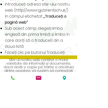
Introduceți adresa site-ului nostru
web (
http://www.rgjs.brent.sch.uk/)
în câmpul etichetat
„Traduceți o
pagină web”
.
Sub acest câmp, alegeți limba
engleză din prima limbă și limba în
care doriți să o traduceți din a
doua listă.
Faceți clic pe butonul Traduceți.
Site-ul nostru web conține o mare
varietate de informații și documente,
dacă doriți o copie pe hârtie a oricăruia
dintre acestea, vă rugăm să contactați
biroul școlii.
Address
Roe Green Junior School
Princes Avenue
Kingsbury
London