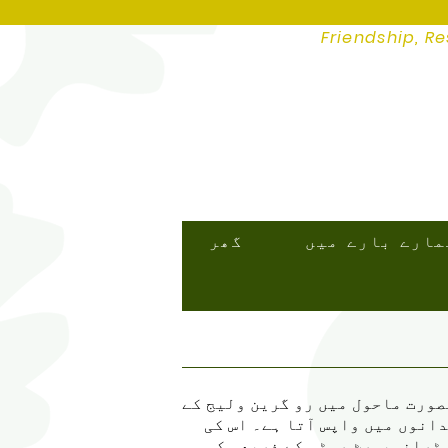
Friendship, Re
مارے بارے میں
گھر
ورت ماحول میں رو گرین ولیج کے
دانوں میں واپس آتا ہے۔ اس کی
 ٹرانسپورٹ روٹس کے ذریعہ کی