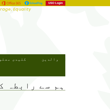
urage, Equality
والدین
کلیدی معلو
ہم سے رابطہ ک