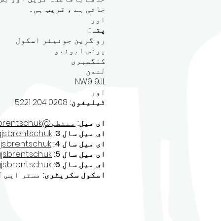
جاتی ہے ، قریب ہی۔
اور
پتہ:
رو گرین جونیئر اسکول
پرنس ایونیو
کنگسبری
لندن
NW9 9JL
اور
ٹیلیفون:
0208 204 5221
ای میل:
منتظم@rgjs.brent.sch.uk
ای میل سال 3:
s.brent.sch.uk
ای میل سال 4:
.brent.sch.uk
ای میل سال 5:
s.brent.sch.uk
ای میل سال 6:
s.brent.sch.uk
اسکول سکریٹری:
مسٹر ایس آ