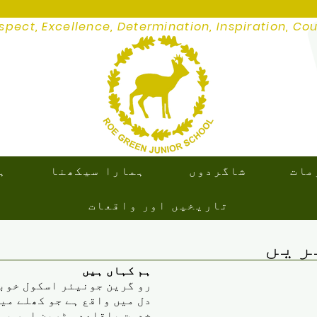
spect, Excellence, Determination, Inspiration, Co
مات
شاگردوں
ہمارا سیکھنا
ہ
تاریخیں اور واقعات
ریں
ہم کہاں ہیں
رو گرین جونیئر اسکول خوبص
دل میں واقع ہے جو کھلے می
خدمت باقاعدہ ٹرین اور بس