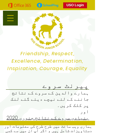
Friendship, Respect,
Excellence, Determination,
Inspiration, Courage, Equality
پیرنٹ سروے
ہمارے والدین کے سروے کے نتائج
جاننے کے لئے نیچے دیئے گئے لنک
پر کلک کریں۔
اور
بنیادی سروے کے نتائج جنوری 2020
ہماری ویب سائٹ میں طرح طرح کی معلومات اور
دستاویزات شامل ہیں ، اگر آپ ان میں سے کسی