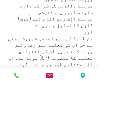
برینٹ والدین کی شراکت داری
ساوتھ اوور پارٹنرشپ
برینٹ آؤٹ ریچ آٹزم ٹیم (بوٹ)
گاؤں کا اسکول ، برینٹ
اور
جن طلبا کی اہم اضافی ضرورت ہوتی
ہے جو ان کی تعلیم میں رکاوٹیں
پیدا کرتے ہیں ان کی انفرادی
تعلیم کا منصوبہ (IEP) ہوتا ہے۔ اس
کا اختتامی طور پر جائزہ لیا
جاتا ہے اور کنبہ ، شاگردوں اور
عملے کی شراکت بھی شامل ہے۔
اگر آپ اضافی ضروریات پر گفتگو
کرنا چاہتے ہیں جو آپ کو لگتا ہے
کہ آپ کا بچہ پیش کر رہا ہے ، تو
براہ کرم ان کے کلاس ٹیچر سے بات
کریں یا محترمہ ایش کو SEND لیڈر
سے ملنے کے لئے ملاقات کریں۔
http://www.brent.gov.uk/sen
کی ایک کاپی ڈاؤن لوڈ کرنے کے لئے
یہاں کلک کریں