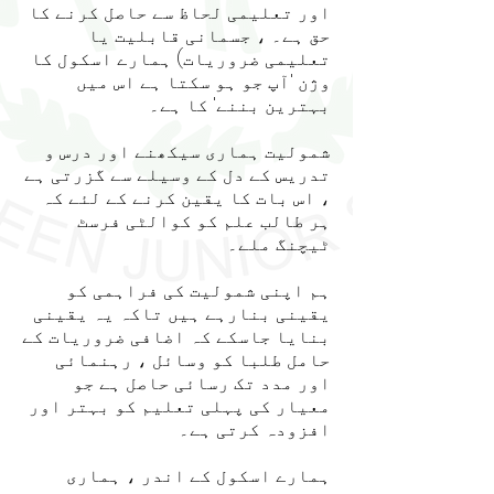
اور تعلیمی لحاظ سے حاصل کرنے کا
حق ہے۔ ، جسمانی قابلیت یا
تعلیمی ضروریات) ہمارے اسکول کا
وژن 'آپ جو ہو سکتا ہے اس میں
بہترین بننے' کا ہے۔
شمولیت ہماری سیکھنے اور درس و
تدریس کے دل کے وسیلے سے گزرتی ہے
، اس بات کا یقین کرنے کے لئے کہ
ہر طالب علم کو کوالٹی فرسٹ
ٹیچنگ ملے۔
ہم اپنی شمولیت کی فراہمی کو
یقینی بنارہے ہیں تاکہ یہ یقینی
بنایا جاسکے کہ اضافی ضروریات کے
حامل طلبا کو وسائل ، رہنمائی
اور مدد تک رسائی حاصل ہے جو
معیار کی پہلی تعلیم کو بہتر اور
افزودہ کرتی ہے۔
ہمارے اسکول کے اندر ، ہماری