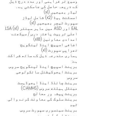
وسیع تر فراہمی اور مدد درج ذیل
کے ذریعہ حاصل کی جاسکتی ہے۔
لیڈر بھیجیں (x1)
اسسٹنٹ ہیڈ (x2) شامل لیڈز
سپورٹ ٹیچر بھیجیں (x1)
EAL اور ASD میں ماہر سینئر LSA (x1)
اعلی تربیت یافتہ درس / سیکھنے
امدادی معاونین (x18)
اضافی اسپیچ اینڈ لینگویج
تھراپی سپورٹ (x1)
ہماری مندرجہ ذیل کے ساتھ شراکت
ہے:
برینٹ اسپیچ اینڈ لینگویج سروس
برینٹ ایجوکیشنل سائکولوجی
سروس
برینٹ چائلڈ اینڈ ایجوڈیسٹ
مینٹل ہیلتھ سروس (CAMHS)
برینٹ پیشہ ور معالج
برینٹ سلوک کی معاونت کرنے والی
ٹیم
برینٹ سینسوری سپورٹ سروس
برینٹ اسکول نرسیں