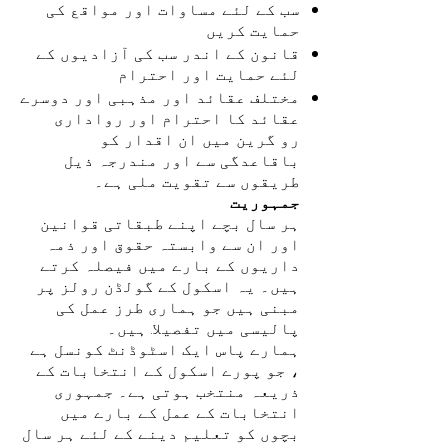
سب کے لئے مساوات اور مواقع کی
حمایت کریں
قانون کے اندر سب کی آزادیوں کے
لئے حمایت اور احترام
مختلف عقائد اور مذہبی اور دوسرے
عقائد کا احترام اور رواداری
رو گرین میں ان اقدار کو
باقاعدگی سے اور مندرجہ ذیل
طریقوں سے تقویت ملی ہے۔
جمہوریت
ہر سال بچے اپنے طبقاتی قوانین
اور ان سے وابستہ حقوق اور ذمہ
داریوں کے بارے میں فیصلہ کرتے
ہیں۔ یہ اسکول کے گولڈن رولز پر
مبنی ہیں جو ہماری طرز عمل کی
پالیسی میں تفصیلا. ہیں۔
ہمارے پاس ایک اسٹوڈنٹ کونسل ہے
، جو پورے اسکول کے انتخابات کے
ذریعہ منتخب ہوتی ہے۔ جمہوری
انتخابات کے عمل کے بارے میں
بچوں کو تعلیم دینے کے لئے ہر سال