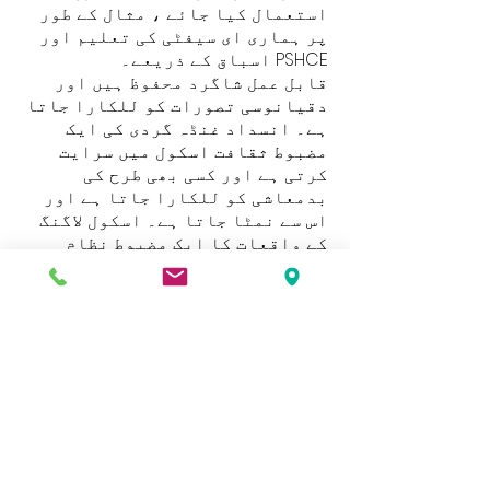
استعمال کیا جائے ، مثال کے طور
پر ہماری ای سیفٹی کی تعلیم اور
PSHCE اسباق کے ذریعے۔
قابل عمل شاگرد محفوظ ہیں اور
دقیانوسی تصورات کو للکارا جاتا
ہے۔ انسداد غنڈہ گردی کی ایک
مضبوط ثقافت اسکول میں سرایت
کرتی ہے اور کسی بھی طرح کی
بدمعاشی کو للکارا جاتا ہے اور
اس سے نمٹا جاتا ہے۔ اسکول لاگنگ
کے واقعات کا ایک مضبوط نظام
چلاتا ہے۔
باہمی احترام
عزت اسکول کی بنیادی اقدار میں
سے ایک ہے۔ بچے یہ سیکھتے ہیں کہ
ان کے سلوک کا ان کے اپنے حقوق
اور دوسروں کے حقوق پر بھی اثر
پڑتا ہے۔ اسکول برادری کے تمام
افراد ایک دوسرے کے ساتھ احترام
کے ساتھ پیش آتے ہیں۔