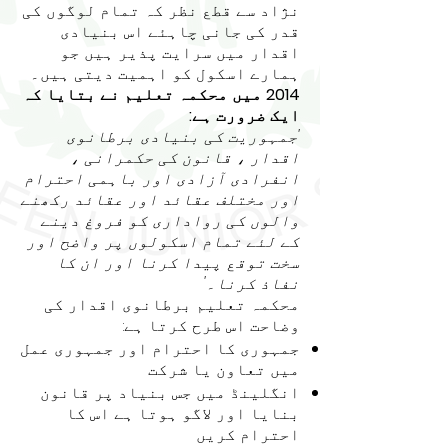
نژاد سے قطع نظر کہ تمام لوگوں کی
قدر کی جانی چاہئے اس بنیادی
اقدار میں سرایت پذیر ہیں جو
ہمارے اسکول کو اہمیت دیتی ہیں۔
2014 میں محکمہ تعلیم نے بتایا کہ
ایک ضرورت ہے:
'جمہوریت کی بنیادی برطانوی
اقدار ، قانون کی حکمرانی ،
انفرادی آزادی اور باہمی احترام
اور مختلف عقائد اور عقائد رکھنے
والوں کی رواداری کو فروغ دینے
کے لئے تمام اسکولوں پر واضح اور
سخت توقع پیدا کرنا اور ان کا
نفاذ کرنا۔'
محکمہ تعلیم برطانوی اقدار کی
وضاحت اس طرح کرتا ہے:
جمہوری کا احترام اور جمہوری عمل
میں تعاون یا شرکت
انگلینڈ میں جس بنیاد پر قانون
بنایا اور لاگو ہوتا ہے اس کا
احترام کریں