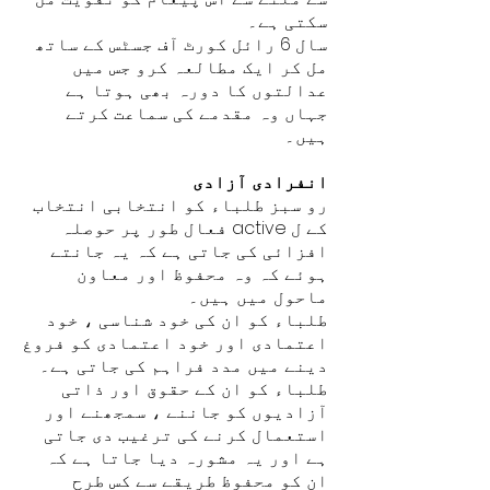
سکتی ہے۔
سال 6 رائل کورٹ آف جسٹس کے ساتھ
مل کر ایک مطالعہ کرو جس میں
عدالتوں کا دورہ بھی ہوتا ہے
جہاں وہ مقدمے کی سماعت کرتے
ہیں۔
انفرادی آزادی
رو سبز طلباء کو انتخابی انتخاب
کے ل active فعال طور پر حوصلہ
افزائی کی جاتی ہے کہ یہ جانتے
ہوئے کہ وہ محفوظ اور معاون
ماحول میں ہیں۔
طلباء کو ان کی خود شناسی ، خود
اعتمادی اور خود اعتمادی کو فروغ
دینے میں مدد فراہم کی جاتی ہے۔
طلباء کو ان کے حقوق اور ذاتی
آزادیوں کو جاننے ، سمجھنے اور
استعمال کرنے کی ترغیب دی جاتی
ہے اور یہ مشورہ دیا جاتا ہے کہ
ان کو محفوظ طریقے سے کس طرح