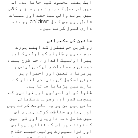
ایک ہفتہ مخصوص کیا جاتا ہے۔ اس
میں اس عمل کے بارے میں سبق ، کلاس
میں ہونے والی مباحثے اور مہمات
شامل ہیں جس کے ل children بچے ذمہ
داری قبول کرتے ہیں۔
قانون کی حکمرانی
رو گرین جونیئرز کے اپنے پورے
عرصے میں ، طلباء کو اولمپک اور
پیرا اولمپک اقدار ، جس طرح ہمت ،
دوستی ، مساوات ، ایکسی لینس ،
پریرتا ، تعین اور احترام پر
مبنی اسکول کی بنیادی اقدار کے
بارے میں پڑھایا جاتا ہے۔
طلبا کو ان اصولوں اور قوانین کے
پیچھے قدر اور وجوہات سکھائی
جاتی ہیں جن پر وہ حکومت کرتے ہیں
اور ہماری حفاظت کرتے ہیں ، اس
میں شامل ذمہ داریاں اور قوانین
کے ٹوٹنے پر اس کے نتائج۔ پولیس
اور ٹرانسپورٹ پولیس جیسے حکام
سے ملنے سے اس پیغام کو تقویت مل