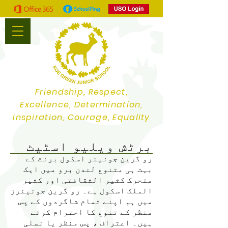
Friendship, Respect,
Excellence, Determination,
Inspiration, Courage, Equality
برٹش ویلیو اسٹیٹ
رو گرین جونیئر اسکول برنٹ کے
بہت ہی متنوع لندن برو میں ایک
متحرک کثیر الثقافتی اور کثیر
الملک اسکول ہے۔ رو گرین جونیئرز
میں ہم اپنے تمام شاگردوں کے پس
منظر کے تنوع کا احترام کرتے
ہیں۔ اعتراف ، پس منظر یا نسلی