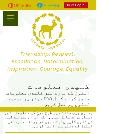
Friendship, Respect,
Excellence, Determination,
Inspiration, Courage, Equality
کلیدی معلومات
اسکول کے بارے میں کلیدی معلومات
حاصل کرنے کے ل the مینو پر موجود
لنکوں پر عمل کریں۔
ہماری ویب سائٹ میں طرح طرح کی معلومات اور
دستاویزات شامل ہیں ، اگر آپ ان میں سے کسی
کی کاپی کاپی چاہتے ہیں تو برائے مہربانی
اسکول کے دفتر سے رابطہ کریں۔