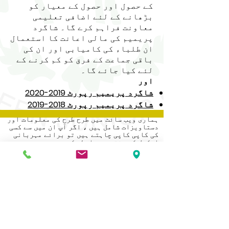
کے حصول اور حصول کے معیار کو
بڑھانے کے لئے اضافی تعلیمی
معاونت فراہم کرے گا۔ شاگرد
پریمیم کی مالی اعانت کا استعمال
ان طلباء کی کامیابی اور ان کی
باقی جماعت کے فرق کو کم کرنے کے
لئے کیا جائے گا۔
اور
شاگرد پریمیم رپورٹ 2019-2020
شاگرد پریمیم رپورٹ 2018-2019
ہماری ویب سائٹ میں طرح طرح کی معلومات اور
دستاویزات شامل ہیں ، اگر آپ ان میں سے کسی
کی کاپی کاپی چاہتے ہیں تو برائے مہربانی
اسکول کے دفتر سے رابطہ کریں۔
Address
Roe Green Junior School
Princes Avenue
Kingsbury
London
NW9 9JL