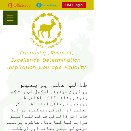
Friendship, Respect,
Excellence, Determination,
Inspiration, Courage, Equality
طالب علم پریمیم
رو گرین جونیئر اسکول اس بات کو
یقینی بنائے گا کہ اضافی طلبہ
پریمیم کی مالی اعانت طلبہ کی
تعلیم اور ان کی زندگیوں پر ایک
خاص اثر ڈالے گی جس کے لئے انہیں
فراہم کیا گیا تھا۔ شاگرد پریمیم
ترقی کو بہتر بنانے اور ان طلباء