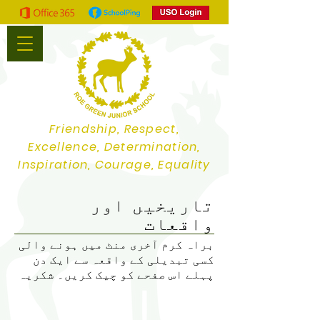
Friendship, Respect,
Excellence, Determination,
Inspiration, Courage, Equality
تاریخیں اور
واقعات
براہ کرم آخری منٹ میں ہونے والی
کسی تبدیلی کے واقعہ سے ایک دن
پہلے اس صفحے کو چیک کریں۔ شکریہ