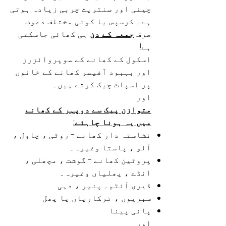
چینی اور سنترپت چربی زیادہ ہوتی
ہے۔ کرسپس یا کوئی مختلف دعوت
صرف
جمعہ کے دن
ہی کھائی جاسکتی
ہے!
اسکول کے کھانے کے سوپروائزرز
اور بہبود آفیسر کھانے کے خانوں
پر اسپاٹ چیک کرتے ہیں۔
اور
متوازن پیک سے دوپہر کے کھانے
میں یہ ہونا چاہئے:
نشاستہ دار کھانے - روٹی ، چاول ،
آلو ، پاستا وغیرہ۔
پروٹین کھانے - گوشت ، مچھلی ،
انڈے ، پھلیاں وغیرہ۔
ڈیری آئٹم۔ پنیر ، دہی
سبزیوں ، ترکاریاں یا پھل
پانی پینا
اور