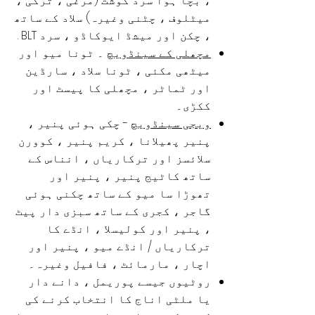
، بچا ہوا سرد گوشت (مرغی ، ترکی ،
میٹلوف ، چٹنی وغیرہ) سلاد کے ساتھ
، چکن اور میشڈ ایوکاڈو ، سرد BLT .
مچھلی کے سینڈویچ
۔ ٹونا میو اور
میٹھی مکئی ، ٹونا سلاد ، سارڈین
اور ٹماٹر ، مچھلی کا پیسٹ اور
ککڑی۔
ویجی سینڈویچ
- چکی ہوئی پنیر ،
پنیر پھیلانا ، کریم پنیر ، کوورن
سلائسز اور ترکاریاں ، انناس کے
ساتھ کاٹیج پنیر ، پنیر اور
تھوڑا سا میو کے ساتھ چکنی ہوئی
گاجر ، کجری کے ساتھ سبزی دار پیٹ
، پنیر اور
کولیسلا
، انڈے کا
ترکاریاں / انڈے میو ، پنیر اور
اچار ، مارمائٹ ، فافیل وغیرہ۔
روٹیوں جیسے پوریمل ، دانے دار
یا ملٹی اناج کا انتخاب کرنے کی