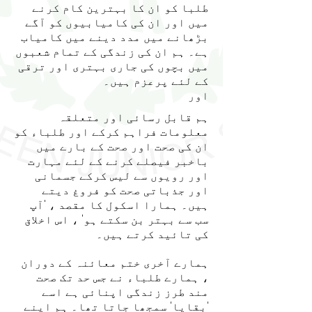
طلبا کو ان کا بہترین کام کرنے
میں اور ان کی کامیابیوں کو آگے
بڑھانے میں مدد دینے میں کامیاب
ہے۔ ہم ان کی زندگی کے تمام شعبوں
میں بچوں کی جاری بہتری اور ترقی
کے لئے پرعزم ہیں۔
اور
ہم قابل رسائی اور متعلقہ
معلومات فراہم کرکے اور طلباء کو
ان کی صحت اور صحت کے بارے میں
باخبر فیصلے کرنے کے لئے مہارت
اور رویوں سے لیس کرکے جسمانی
اور جذباتی صحت کو فروغ دیتے
ہیں۔ ہمارا اسکول کا مقصد ، 'آپ
سب سے بہتر بن سکتے ہو' ، اس اخلاق
کی تائید کرتے ہیں۔
ہمارے آخری ختم معائنہ کے دوران
، ہمارے طلباء نے جس حد تک صحت
مند طرز زندگی اپنائی ہے اسے
'بقایا' سمجھا جاتا تھا۔ ہم اپنے