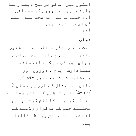
اسکول میں اس کو ترجیح دیتے رہنا
چاہتے ہیں اور بچوں کو جسمانی
اور جسمانی طور پر صحت مند رہنے
کی ترغیب دیتے ہیں۔
اور
نصاب
صحت مند زندگی مختلف نصاب علاقوں
مثلا، سائنس ، پی ایس ایچ سی ای ،
پی ای اور ڈی ٹی کے ساتھ ساتھ
تیمادارت ایام ، دوروں اور
ورکشاپس کے ذریعے بھی تلاش کی
جاتی ہے۔ مثال کے طور پر ، سال 3 ،
'A-Life' نامی تنظیم کے ساتھ صحتمند
زندگی گزارنے کا کام کرتا ہے جو
صحتمند جسم کو برقرار رکھنے کے
لئے غذا اور ورزش پر نظر ڈالتا
ہے۔