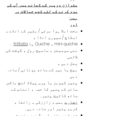
متوازن دوپہر کے کھانے میں آپ کی
مدد کرنے کے لئے کچھ خیالات یہ
ہیں:
اور
سخت ابلا ہوا مرغی / بٹیر کے انڈے ،
اسکاچ / سیوری انڈا ،
mini quiche
Quiche ،
یا
frittata
۔
منی سوسیجز ، ساسیج رول ، گوشت کی
لاٹھی
پھل دہی ،
بیج یا بیر کے ساتھ یونانی / سادہ
دہی
پنیر کیوبز یا پری پیکڈ لنچ باکس
سائز کے پنیر کا حصہ ، انناس کے
ساتھ کاٹیج پنیر۔
اشارے:
ہمس ، زاززکی ، رائٹا ،
کریم پنیر اور سادہ دہی۔
چھوٹے برتن یا بیگ میں مندرجہ