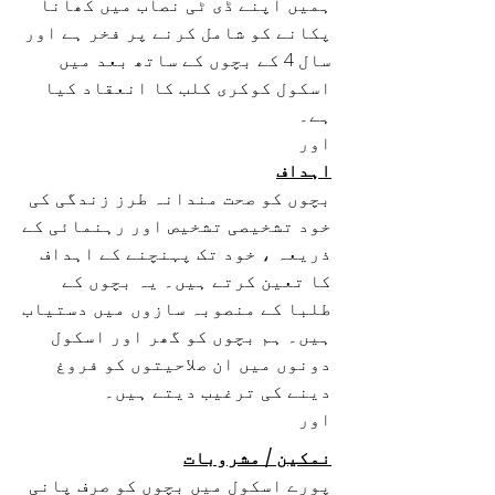
ہمیں اپنے ڈی ٹی نصاب میں کھانا
پکانے کو شامل کرنے پر فخر ہے اور
سال 4 کے بچوں کے ساتھ بعد میں
اسکول کوکری کلب کا انعقاد کیا
ہے۔
اور
اہداف
بچوں کو صحت مندانہ طرز زندگی کی
خود تشخیصی تشخیص اور رہنمائی کے
ذریعہ ، خود تک پہنچنے کے اہداف
کا تعین کرتے ہیں۔ یہ بچوں کے
طلبا کے منصوبہ سازوں میں دستیاب
ہیں۔ ہم بچوں کو گھر اور اسکول
دونوں میں ان صلاحیتوں کو فروغ
دینے کی ترغیب دیتے ہیں۔
اور
نمکین / مشروبات
پورے اسکول میں بچوں کو صرف پانی