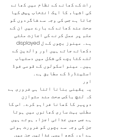
رات کے کھانے کے نظام میں کھانے
کی اشیاء کا ایک انتخاب پیش کیا
جاتا ہے جس کی وجہ سے شاگردوں کو
صحت مند کھانے کے بارے میں ان کے
علم پر عمل کرنے کی اجازت ملتی
ہے۔ مینوز بچوں کے ل displayed
دکھائے جاتے ہیں اور والدین کے
لئے کتابچے کی شکل میں دستیاب
ہیں۔ مینو اسکولوں کے قومی فوڈ
اسٹینڈرڈ کے مطابق ہے۔
اور
یہ یقینی بنانا اتنا ہی ضروری ہے
کہ لنچ باکس صحت مند متوازن
دوپہر کا کھانا فراہم کرے۔ اس کا
مطلب بہت ساری کھانوں میں ہوتا
ہے جس میں غذائی اجزاء ہوتے ہیں
جن کی وجہ سے بچوں کو ضرورت ہوتی
ہے اور کچھ ایسی غذائیں جن میں