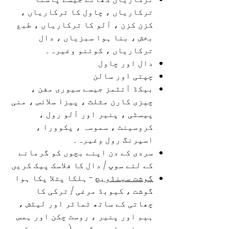
ترکاریاں
، چاول کا ترکاریاں ،
کزن کزن ،
آلو کا ترکاریاں
، طبع
بخش
، بنا ہوا سبزیاں ، دال
ترکاریاں ، کوئنو وغیرہ۔
دال اور چاول
چپتی اور سالن
بیکڈ آئٹمز جیسے
سیوری مفن
،
چیزی کارن مثلث
،
پیزا سلائس
،
منی
پیسٹی
،
پنیر اور آلو رول
،
کروسینٹ ، سموسہ ، پکوورا ،
اسپرنگ رول وغیرہ۔
سردی کے دن اپنے بچوں کو گرمانے
کے لئے سوپ / دال کا فلاسک پیک کریں
گوشت سینڈویچ
- ہلکا پتلا پکا ہوا
گوشت ، کیوبڈ مرغی / ترکی کا
چھاتی کے ساتھ ٹماٹر اور لیٹش ،
ہیم اور پنیر ، روسٹ چکن اور ہمس