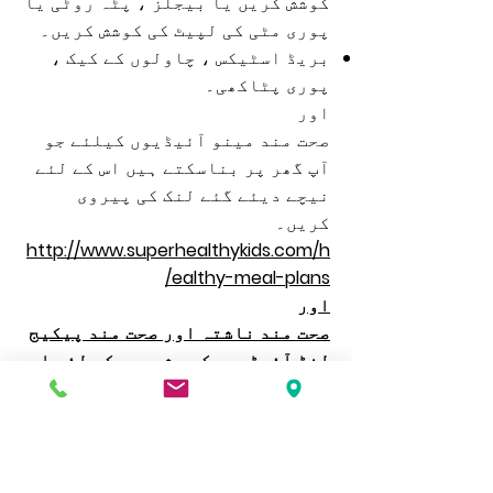
کوشش کریں یا بیجلز ، پٹہ روٹی یا
پوری مٹی کی لپیٹ کی کوشش کریں۔
بریڈ اسٹیکس ، چاولوں کے کیک ،
پوری پٹاکھی۔
اور
صحت مند مینو آئیڈیوں کیلئے جو
آپ گھر پر بناسکتے ہیں اس کے لئے
نیچے دیئے گئے لنک کی پیروی
کریں۔
http://www.superhealthykids.com/h
ealthy-meal-plans/
اور
صحت مند ناشتہ اور صحت مند پیکیج
لنڈ آئیڈیوں کے مشوروں کے لئے اس
لنک پر کلک کریں
اور