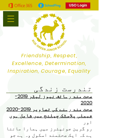
Friendship, Respect,
Excellence, Determination,
Inspiration, Courage, Equality
تندرست زندگی
صحت مند رہائش نیوز لیٹر 2019-
2020
صحت مند رہنے کی تصاویر 2019-2020
فیملی پلاسٹک چیلنج میں شامل ہوں
اور
رو گرین جونیئرز میں ہمارا ماننا
ہے کہ ایک صحتمند اسکول وہ ہے جو