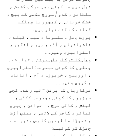
ذیل میں سے کوئی بھی مرکب: کشمش ،
سلطانز ، کدو / سورج مکھی کے بیج ،
خشک خوبانی ، کھجور یا چھلکے
کھانے کے لئے تیار ہیں۔
پورے پھل
۔ سٹسوما ، سیب ، کیلے ،
ناشپاتیاں ، آڑو ، بیر ، انگور ،
اسٹرابیری وغیرہ۔
پھل کا ترکاریاں
برتن
۔ تیار شدہ
پھلوں کا کوئی مجموعہ: اسٹرابیری
، اورینج ، خربوزہ ، آم ، اناناس
، کیوی وغیرہ۔
ترکاریاں کا برتن
- تیار شدہ کچی
سبزیوں کا کوئی مجموعہ: ککڑی ،
لیٹش ، کالی مرچ ، اجوائن ، چیری
ٹماٹر ، گاجر کی لاٹھی ، مینج آؤٹ
، تھوڑا سا لیموں کا رس وغیرہ سے
چھڑک کر
کولیسلا
ترکاریاں کھانے جیسے
پاستا