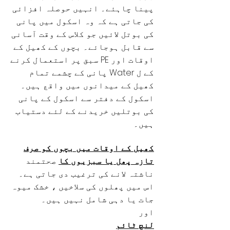
پینا چاہئے۔ انہیں حوصلہ افزائی
کی جاتی ہے کہ وہ اسکول میں پانی
کی بوتل لائیں جو کلاس کے وقت آسانی
سے قابل ہوجائے۔ بچوں کے کھیل کے
اوقات اور PE سبق پر استعمال کرنے
کے ل Water پانی کے چشمے تمام
کھیل کے میدانوں میں واقع ہیں۔
اسکول کے دفتر سے اسکول کے پانی
کی بوتلیں خریدنے کے لئے دستیاب
ہیں۔
کھیل کے اوقات میں بچوں کو صرف
تازہ پھل یا سبزیوں کا
صحتمند
ناشتہ لانے کی ترغیب دی جاتی ہے۔
اس میں پھلوں کی سلاخیں ، خشک میوہ
جات یا دہی شامل نہیں ہیں۔
اور
لنچ ٹائم