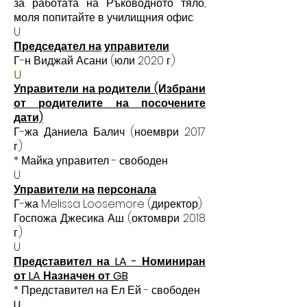
за работата на Ръководното тяло,
моля попитайте в училищния офис.
U
Председател на
управители
Г-н Виджай Асани (юли
2020 г.)
U
Управители на родители (Избрани
от родителите на посочените
дати)
Г-жа Даниела Балич (ноември 2017
г.)
* Майка управител - свободен
U
Управители на
персонала
Г-жа Melissa Loosemore (директор)
Госпожа Джесика Аш (октомври 2018
г.)
U
Представител на LA - Номиниран
от LA Назначен от GB
* Представител на Ел Ей - свободен
U