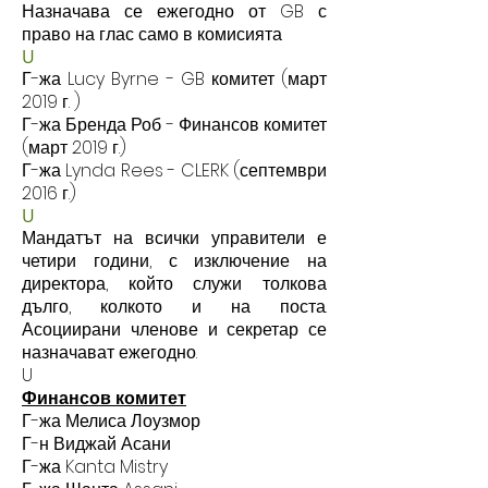
Назначава се ежегодно от GB с
право на глас само в комисията
U
Г-жа Lucy Byrne - GB комитет (март
2019 г.
)
Г-жа Бренда Роб - Финансов комитет
(март 2019 г.)
Г-жа Lynda Rees - CLERK (септември
2016 г.)
U
Мандатът на всички управители е
четири години, с изключение
на
директора, който служи толкова
дълго, колкото и на поста.
Асоциирани членове и секретар се
назначават ежегодно.
U
Финансов комитет
Г-жа Мелиса Лоузмор
Г-н Виджай Асани
Г-жа Kanta Mistry