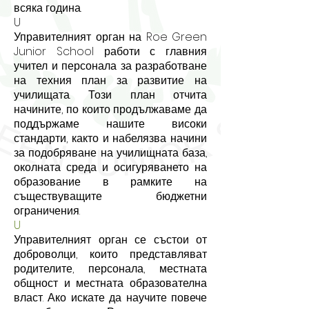
всяка година.
U
Управителният орган на Roe Green
Junior School работи с главния
учител и персонала за разработване
на техния план за развитие на
училищата. Този план отчита
начините, по които продължаваме да
поддържаме нашите високи
стандарти, както и набелязва начини
за подобряване на училищната база,
околната среда и осигуряването на
образование в рамките на
съществуващите бюджетни
ограничения.
U
Управителният орган се състои от
доброволци, които представляват
родителите, персонала, местната
общност и местната образователна
власт. Ако искате да научите повече