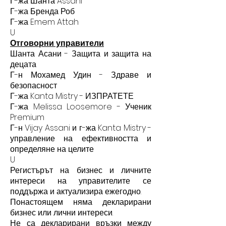
Г-жа Шанта Assani
Г-жа Бренда Роб
Г-жа Emem Attah
U
Отговорни управители
Шанта Асани - Защита и защита на
децата
Г-н Мохамед Удин - Здраве и
безопасност
Г-жа Kanta Mistry - ИЗПРАТЕТЕ
Г-жа Melissa Loosemore - Ученик
Premium
Г-н Vijay Assani и г-жа Kanta Mistry -
управление на ефективността и
определяне на целите
U
Регистърът на бизнес и личните
интереси на управителите се
поддържа и актуализира ежегодно.
Понастоящем няма декларирани
бизнес или лични интереси.
Не са декларирани връзки между