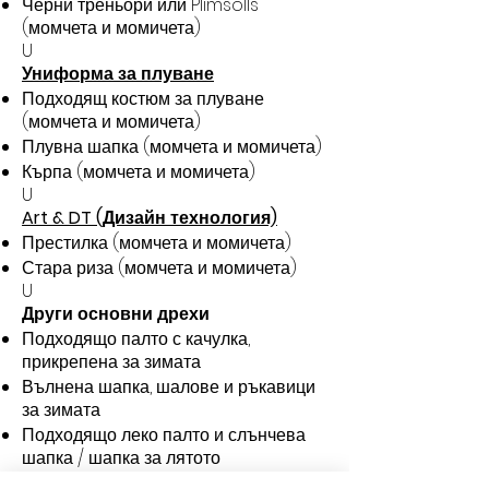
Черни треньори или Plimsolls
(момчета и момичета)
U
Униформа за плуване
Подходящ костюм за плуване
(момчета и момичета)
Плувна шапка (момчета и момичета)
Кърпа (момчета и момичета)
U
Art & DT (Дизайн технология)
Престилка (момчета и момичета)
Стара риза (момчета и момичета)
U
Други основни дрехи
Подходящо палто с качулка,
прикрепена за зимата
Вълнена шапка, шалове и ръкавици
за зимата
Подходящо леко палто и слънчева
шапка / шапка за лятото
U