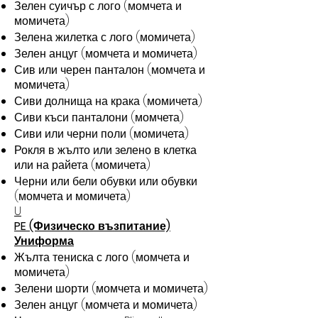
Зелен суичър с лого (момчета и
момичета)
Зелена жилетка с лого (момичета)
Зелен анцуг (момчета и момичета)
Сив или черен панталон (момчета и
момичета)
Сиви долнища на крака (момичета)
Сиви къси панталони (момчета)
Сиви или черни поли (момичета)
Рокля в жълто или зелено в клетка
или на райета (момичета)
Черни или бели обувки или обувки
(момчета и момичета)
U
PE (Физическо възпитание)
Униформа
Жълта тениска с лого (момчета и
момичета)
Зелени шорти (момчета и момичета)
Зелен анцуг (момчета и момичета)