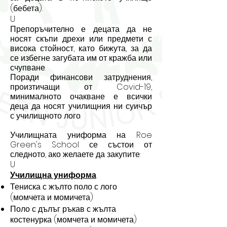
(бебета).
U
Препоръчително е децата да не
носят скъпи дрехи или предмети с
висока стойност, като бижута, за да
се избегне загубата им от кражба или
счупване.
Поради финансови затруднения,
произтичащи от Covid-19,
минималното очакване е всички
деца да носят училищния ни суичър
с училищното лого.
Училищната униформа на Roe
Green's School се състои от
следното, ако желаете да закупите:
U
Училищна униформа
Тениска с жълто поло с лого
(момчета и момичета)
Поло с дълъг ръкав с жълта
костенурка (момчета и момичета)