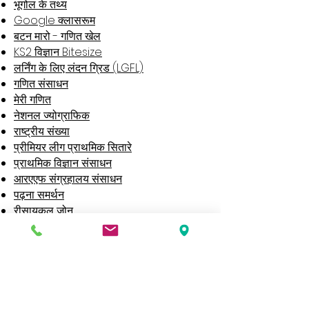
भूगोल के तथ्य
Google क्लासरूम
बटन मारो - गणित खेल
KS2 विज्ञान Bitesize
लर्निंग के लिए लंदन ग्रिड (LGFL)
गणित संसाधन
मेरी गणित
नेशनल ज्योग्राफिक
राष्ट्रीय संख्या
प्रीमियर लीग प्राथमिक सितारे
प्राथमिक विज्ञान संसाधन
आरएएफ संग्रहालय संसाधन
पढ़ना समर्थन
रीसायकल ज़ोन
विज्ञान के बच्चे
स्काउट्स - क्रियाएँ
टेट किड्स
बच्चों के लिए टाइम पत्रिका
टाइम्स टेबल्स रॉक स्टार्स
व्हाइट रोज मैथ्स - होम लर्निंग