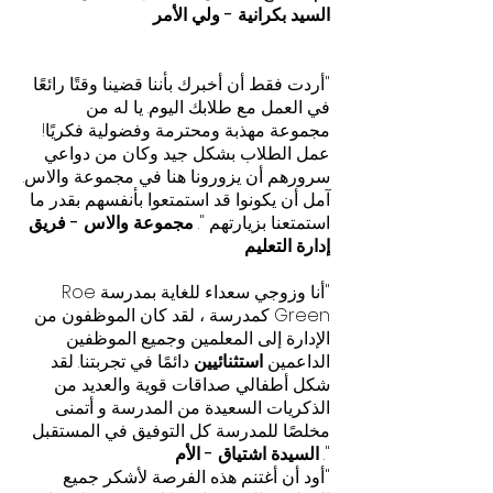
السيد بكرانية - ولي الأمر
"أردت فقط أن أخبرك بأننا قضينا وقتًا رائعًا
في العمل مع طلابك اليوم. يا له من
مجموعة مهذبة ومحترمة وفضولية فكريًا!
عمل الطلاب بشكل جيد وكان من دواعي
سرورهم أن يزورونا هنا في مجموعة والاس.
آمل أن يكونوا قد استمتعوا بأنفسهم بقدر ما
استمتعنا بزيارتهم ".
مجموعة والاس - فريق
إدارة التعليم
"أنا وزوجي سعداء للغاية بمدرسة Roe
Green كمدرسة ، لقد كان الموظفون من
الإدارة إلى المعلمين وجميع الموظفين
الداعمين
استثنائيين
دائمًا في تجربتنا. لقد
شكل أطفالي صداقات قوية والعديد من
الذكريات السعيدة من المدرسة و أتمنى
مخلصًا للمدرسة كل التوفيق في المستقبل
".
السيدة اشتياق - الأم
"أود أن أغتنم هذه الفرصة لأشكر جميع