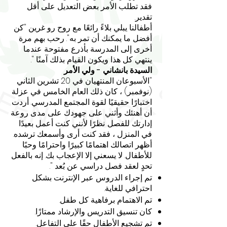
فقد تطلب الأمر بعض التعديل على أقل
تقدير.
أطفالنا يبلي بلاءً رائعًا مع روح رو غرين "كن
أفضل ما يمكنك أن تمر به". رحب بهم مرة
أخرى إلى المدرسة بأذرع مفتوحة عندما
ينتهي كل هذا ويكون القيام بذلك آمنًا ".
السيدة بانشاني - ولي الأمر
"الأسبوعان المنتهيان في 20 تشرين الثاني
(نوفمبر) ، كان ذلك العام الخامس في عزلة
اختبارًا حقيقيًا لقوة المجتمع المدرسي. أردت
أن أهنئك وأثني على جهودك على مدى روعة
إدارتك للفصل. نظرًا لأنني كنت أعمل بعيدًا
في المنزل ، فقد كنت أرى وأسمعك ترشده.
أظهر اتصالك اهتمامًا كبيرًا واحترامًا وحبًا
للأطفال. لا يسعني إلا الإعجاب بك. إنه بالفعل
تحدٍ لعقد فصل دراسي عن بُعد ".
تم إجراء الدروس عبر الإنترنت بشكل
احترافي للغاية.
تم الاهتمام برفاهية كل طفل.
كان تنسيق التدريس والإرشاد ممتازًا.
تم تشجيع الأطفال حقًا على التفاعل.