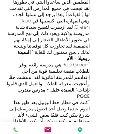
المعلمين الذين ساعدوا ابنتي في تطورها.
لقد نجحت في جميع المدارس التي تقدمت
لها (القواعد) وهذا يرجع إلى عملها الجاد ،
وهي المهارة التي اكتسبتها في Roe
Green. لقد ازدهرت لتصبح سيدة شابة
مدروسة وذكية ويعود ذلك إلى نهج المدرسة
في تطوير الأطفال الصغار إلى إمكاناتهم
الحقيقية. لقد تجاوزت كل توقعاتنا ونتيجة
لذلك ، نحن ممتنون لك للغاية ".
السيدة
روهيلا - الأم
"Roe Green هي مدرسة رائعة توفر
للطلاب منصة تعليمية قوية من أجل
إعدادهم للمدرسة الثانوية. لقد اندهشت حقًا
وأعجبت بمعرفة الطلاب والعمل الذي قاموا
بإنتاجه."
السيدة
خليل - مدرس متدرب
PGCE
"كنت في قطار خط اليوبيل بعد ظهر هذا
اليوم عندما وصل أحد فصول مدرستك إلى
شارع بيكر. كنت قلقًا بعض الشيء لأننا
جميعًا نعرف كيف يمكن أن يكون الأطفال
ولكنهم كانوا رائعين - كان بعضهم يلعب لعبة
يقودها مدرس لتسمية المحطات التي تبدأ