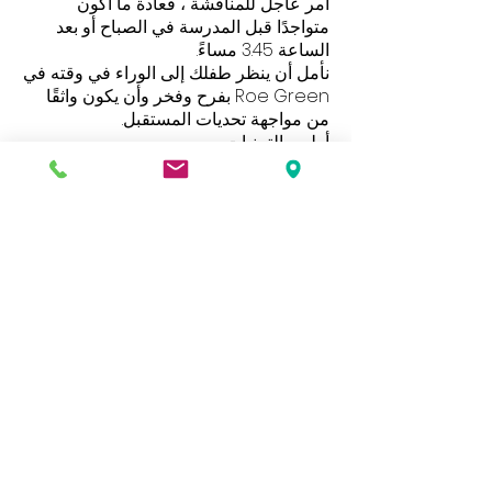
أمر عاجل للمناقشة ، فعادة ما أكون
متواجدًا قبل المدرسة في الصباح أو بعد
الساعة 3.45 مساءً.
نأمل أن ينظر طفلك إلى الوراء في وقته في
Roe Green بفرح وفخر وأن يكون واثقًا
من مواجهة تحديات المستقبل.
أطيب التمنيات
ميليسا لوسمور
مدير المدرسة
يحتوي موقعنا على مجموعة متنوعة من المعلومات
والمستندات ، إذا كنت ترغب في الحصول على نسخة
ورقية من أي منها ، فيرجى الاتصال بمكتب المدرسة.
عنوان
مدرسة رو جرين الابتدائية
شارع الأمراء
كينغسبري
لندن
NW9 9JL