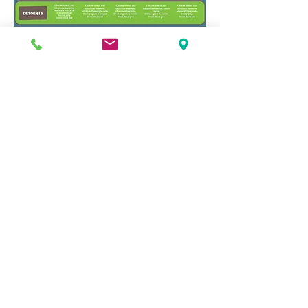
يحتوي موقعنا على مجموعة متنوعة من المعلومات
والمستندات ، إذا كنت ترغب في الحصول على نسخة
ورقية من أي منها ، فيرجى الاتصال بمكتب المدرسة.
عنوان
مدرسة رو جرين الابتدائية
شارع الأمراء
كينغسبري
لندن
NW9 9JL
اتصل بنا
رقم الهاتف:
0208 204 5221
رقم الهاتف الداخلي: 2
admin@rgjs.brent.sch.uk
البريد الإلكتروني:
www.rgjs.brent.sch.uk
الموقع الإلكتروني: