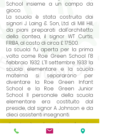
School insieme a un campo da
gioco.
La scuola è stata costruita dai
signori J. Laing & Son, Ltd. di Mill Hill,
da piani preparati dall'architetto
della contea, il signor WT Curtis,
FRIBA, al costo di circa £ 17.500.
La scuola fu aperta per la prima
volta come Roe Green School l'8
febbraio 1932. L'11 settembre 1933 la
scuola elementare e la scuola
materna si separarono per
diventare la Roe Green Infant
School e la Roe Green Junior
School. Il personale della scuola
elementare era costituito dal
preside, dal signor A. Johnson e da
dieci assistenti insegnanti.
Il nostro sito web contiene un'ampia
varietà di informazioni e documenti, se
desideri una copia cartacea di uno di
questi, contatta l'ufficio scolastico.