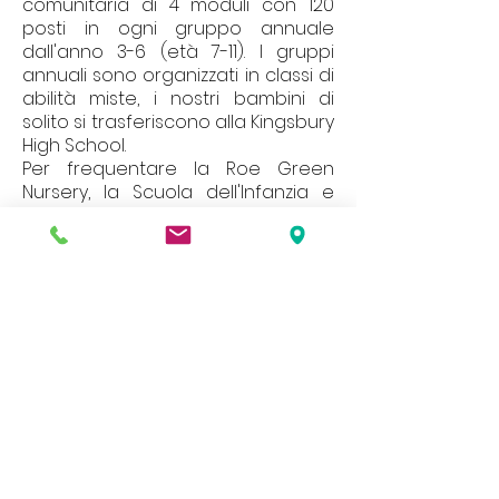
comunitaria di 4 moduli con 120
posti in ogni gruppo annuale
dall'anno 3-6 (età 7-11). I gruppi
annuali sono organizzati in classi di
abilità miste, i nostri bambini di
solito si trasferiscono alla Kingsbury
High School.
Per frequentare la Roe Green
Nursery, la Scuola dell'Infanzia e
della Juniores è necessario
rivolgersi all'Autorità Locale di Brent.
Si consiglia l'applicazione
anticipata per evitare delusioni.
Il nostro sito web contiene un'ampia
varietà di informazioni e documenti, se
desideri una copia cartacea di uno di
questi, contatta l'ufficio scolastico.
Address
Roe Green Junior School
Princes Avenue
Kingsbury