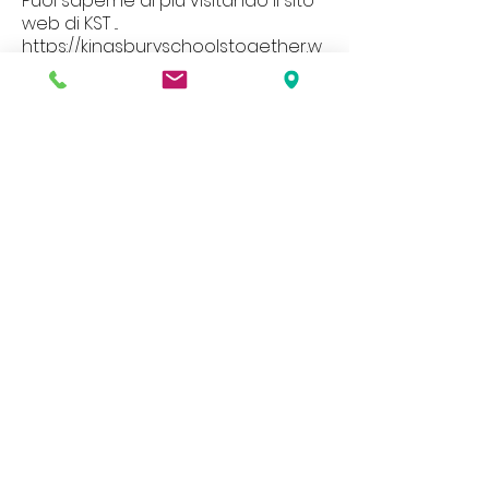
Puoi saperne di più visitando il sito
web di KST ...
https://kingsburyschoolstogether.w
ordpress.com/
Il nostro sito web contiene un'ampia
varietà di informazioni e documenti, se
desideri una copia cartacea di uno di
questi, contatta l'ufficio scolastico.
Address
Roe Green Junior School
Princes Avenue
Kingsbury
London
NW9 9JL
Contact Us
Tel No:
0208 204 5221
Tel No Extension: 2
Email:
admin@rgjs.brent.sch.uk
Website:
www.rgjs.brent.sch.uk