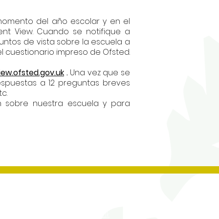
momento del año escolar y en el
ent View. Cuando se notifique a
untos de vista sobre la escuela a
el cuestionario impreso de Ofsted.
iew.ofsted.gov.uk
.
Una vez que se
respuestas a 12 preguntas breves
c.
n sobre nuestra escuela y para
Contact Us
Tel No:
0208 204 5221
Tel No Extension: 2
Email:
admin@rgjs.brent.sch.uk