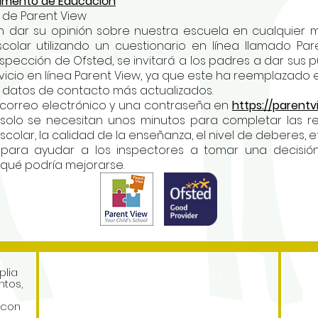
tamento de Educación
 de Parent View
 dar su opinión sobre nuestra escuela en cualquier 
lar utilizando un cuestionario en línea llamado Par
spección de Ofsted, se invitará a los padres a dar sus p
ervicio en línea Parent View, ya que este ha reemplazado 
datos de contacto más actualizados.
 correo electrónico y una contraseña en
https://parentv
, solo se necesitan unos minutos para completar las 
lar, la calidad de la enseñanza, el nivel de deberes, et
 para ayudar a los inspectores a tomar una decisió
 qué podría mejorarse.
Address
plia
Roe Green Junior School
tos,
Princes Avenue
Kingsbury
 con