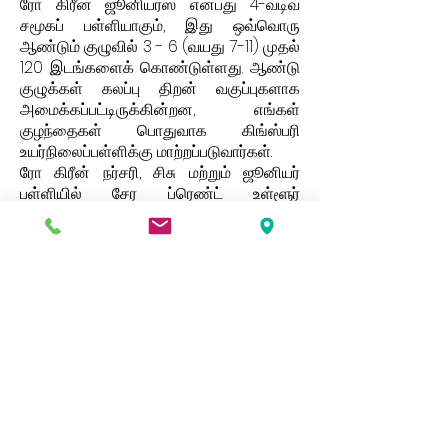
ரோ கிரீன் ஜூனியர்ஸ் என்பது 4-வடிவ
சமூகப் பள்ளியாகும், இது ஒவ்வொரு
ஆண்டும் குழுவில் 3 - 6 (வயது 7-11) முதல்
120 இடங்களைக் கொண்டுள்ளது. ஆண்டு
குழுக்கள் கலப்பு திறன் வகுப்புகளாக
அமைக்கப்பட்டிருக்கின்றன, எங்கள்
குழந்தைகள் பொதுவாக கிங்ஸ்பரி
உயர்நிலைப்பள்ளிக்கு மாற்றப்படுவார்கள்.
ரோ கிரீன் நர்சரி, சிசு மற்றும் ஜூனியர்
பள்ளியில் சேர ப்ரெண்ட் உள்ளூர்
அதிகாரசபைக்கு விண்ணப்பிக்க
வேண்டியது அவசியம்.
ஏமாற்றத்தைத் தவிர்க்க ஆரம்ப
விண்ணப்பம் பரிந்துரைக்கப்படுகிறது.
எங்கள் வலைத்தளத்தில் பலவிதமான தகவல்கள்
மற்றும் ஆவணங்கள் உள்ளன, இவற்றில் ஏதேனும் ஒரு
காகித நகலை நீங்கள் விரும்பினால் தயவுசெய்து
பள்ளி அலுவலகத்தை தொடர்பு கொள்ளவும்.
Address
Roe Green Junior School
Princes Avenue