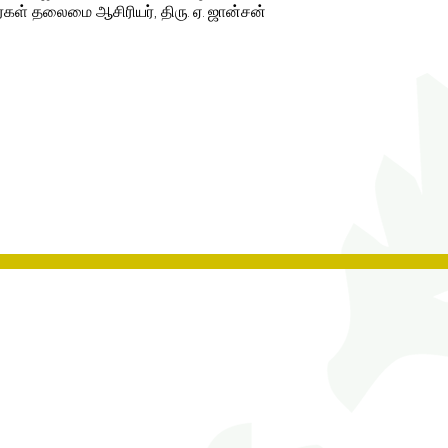
ர்கள் தலைமை ஆசிரியர், திரு. ஏ. ஜான்சன்
Contact Us
Tel No:
0208 204 5221
Tel No Extension: 2
Email:
admin@rgjs.brent.sch.uk
Website:
www.rgjs.brent.sch.uk