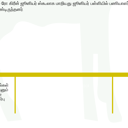
றும் ரோ கிரீன் ஜூனியர் ஸ்கூலாக மாறியது. ஜூனியர் பள்ளியில் பணியாள
்டிருந்தனர்.
Address
்கள்
Roe Green Junior School
னும்
Princes Avenue
்
Kingsbury
்பு
London
NW9 9JL