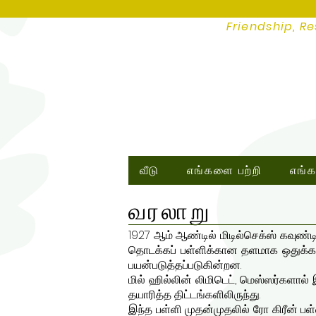
Friendship, Re
வீடு
எங்களை பற்றி
எங்க
வரலாறு
1927 ஆம் ஆண்டில் மிடில்செக்ஸ் கவுண்டி 
தொடக்கப் பள்ளிக்கான தளமாக ஒதுக்கப்ப
பயன்படுத்தப்படுகின்றன.
மில் ஹில்லின் லிமிடெட், மெஸ்ஸர்களால் இந்
தயாரித்த திட்டங்களிலிருந்து.
இந்த பள்ளி முதன்முதலில் ரோ கிரீன் பள்ள