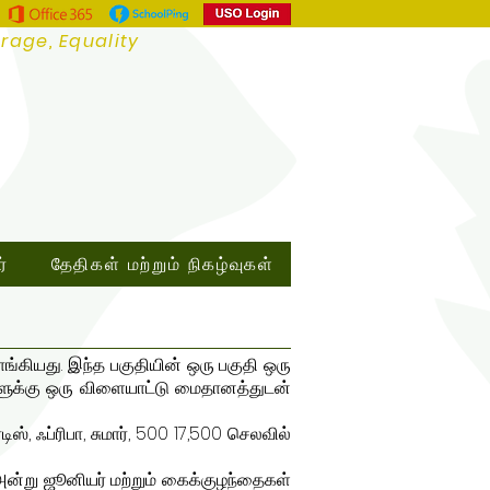
urage, Equality
்
தேதிகள் மற்றும் நிகழ்வுகள்
வாங்கியது. இந்த பகுதியின் ஒரு பகுதி ஒரு
்களுக்கு ஒரு விளையாட்டு மைதானத்துடன்
டிஸ், ஃப்ரிபா, சுமார், 500 17,500 செலவில்
3 அன்று ஜூனியர் மற்றும் கைக்குழந்தைகள்