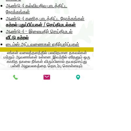
ஆண்டு 4 கல்வியறிவு பாடத்திட்ட
நோக்கங்கள்
ஆண்டு 4 கணித பாடத்திட்ட நோக்கங்கள்
கற்றல் புதுப்பிப்புகள் / செய்திமடல்கள்
ஆண்டு 4 - இலையுதிர் செய்திமடல்
வீட்டு கற்றல்
டைம்ஸ் அட்டவணைகள் எதிர்பார்ப்புகள்
எங்கள் வலைத்தளத்தில் பலவிதமான தகவல்கள்
மற்றும் ஆவணங்கள் உள்ளன, இவற்றில் ஏதேனும் ஒரு
காகித நகலை நீங்கள் விரும்பினால் தயவுசெய்து
பள்ளி அலுவலகத்தை தொடர்பு கொள்ளவும்.
Address
Roe Green Junior School
Princes Avenue
Kingsbury
London
NW9 9JL
Contact Us