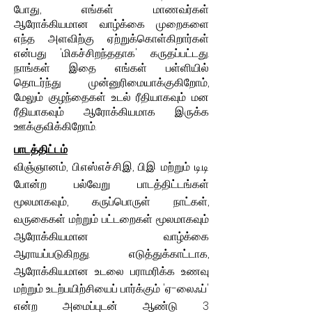
போது, ​​எங்கள் மாணவர்கள்
ஆரோக்கியமான வாழ்க்கை முறைகளை
எந்த அளவிற்கு ஏற்றுக்கொள்கிறார்கள்
என்பது 'மிகச்சிறந்ததாக' கருதப்பட்டது.
நாங்கள் இதை எங்கள் பள்ளியில்
தொடர்ந்து முன்னுரிமையாக்குகிறோம்,
மேலும் குழந்தைகள் உடல் ரீதியாகவும் மன
ரீதியாகவும் ஆரோக்கியமாக இருக்க
ஊக்குவிக்கிறோம்.
பாடத்திட்டம்
விஞ்ஞானம், பி.எஸ்.எச்.சி.இ, பி.இ மற்றும் டி.டி
போன்ற பல்வேறு பாடத்திட்டங்கள்
மூலமாகவும், கருப்பொருள் நாட்கள்,
வருகைகள் மற்றும் பட்டறைகள் மூலமாகவும்
ஆரோக்கியமான வாழ்க்கை
ஆராயப்படுகிறது. எடுத்துக்காட்டாக,
ஆரோக்கியமான உடலை பராமரிக்க உணவு
மற்றும் உடற்பயிற்சியைப் பார்க்கும் 'ஏ-லைஃப்'
என்ற அமைப்புடன் ஆண்டு 3