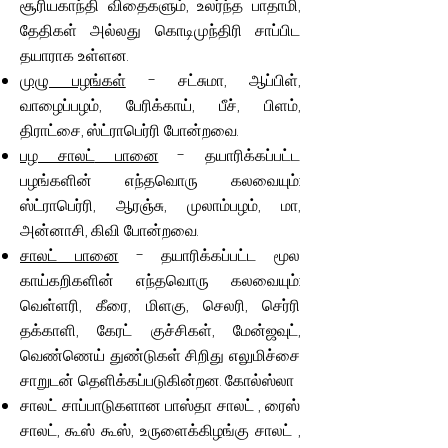
சூரியகாந்தி விதைகளும், உலர்ந்த பாதாமி,
தேதிகள் அல்லது கொடிமுந்திரி சாப்பிட
தயாராக உள்ளன.
முழு பழங்கள்
- சட்சுமா, ஆப்பிள்,
வாழைப்பழம், பேரிக்காய், பீச், பிளம்,
திராட்சை, ஸ்ட்ராபெர்ரி போன்றவை.
பழ சாலட்
பானை
- தயாரிக்கப்பட்ட
பழங்களின் எந்தவொரு கலவையும்:
ஸ்ட்ராபெர்ரி, ஆரஞ்சு, முலாம்பழம், மா,
அன்னாசி, கிவி போன்றவை.
சாலட் பானை
- தயாரிக்கப்பட்ட மூல
காய்கறிகளின் எந்தவொரு கலவையும்:
வெள்ளரி, கீரை, மிளகு, செலரி, செர்ரி
தக்காளி, கேரட் குச்சிகள், மேன்ஜவுட்,
வெண்ணெய் துண்டுகள் சிறிது எலுமிச்சை
சாறுடன் தெளிக்கப்படுகின்றன.
கோல்ஸ்லா
சாலட் சாப்பாடுகளான
பாஸ்தா சாலட்
, ரைஸ்
சாலட், கூஸ் கூஸ்,
உருளைக்கிழங்கு சாலட்
,