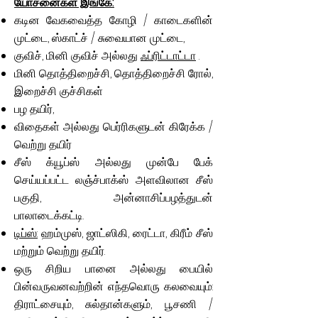
யோசனைகள் இங்கே:
கடின வேகவைத்த கோழி / காடைகளின்
முட்டை, ஸ்காட்ச் / சுவையான முட்டை,
குவிச்,
மினி குவிச்
அல்லது
ஃப்ரிட்டாட்டா
.
மினி தொத்திறைச்சி, தொத்திறைச்சி ரோல்,
இறைச்சி குச்சிகள்
பழ தயிர்,
விதைகள் அல்லது பெர்ரிகளுடன் கிரேக்க /
வெற்று தயிர்
சீஸ் க்யூப்ஸ் அல்லது முன்பே பேக்
செய்யப்பட்ட லஞ்ச்பாக்ஸ் அளவிலான சீஸ்
பகுதி, அன்னாசிப்பழத்துடன்
பாலாடைக்கட்டி.
டிப்ஸ்:
ஹம்முஸ், ஜாட்ஸிகி, ரைட்டா, கிரீம் சீஸ்
மற்றும் வெற்று தயிர்.
ஒரு சிறிய பானை அல்லது பையில்
பின்வருவனவற்றின் எந்தவொரு கலவையும்:
திராட்சையும், சுல்தான்களும், பூசணி /