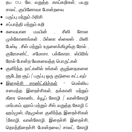
தப ou லே, வறுத்த காய்கறிகள், பயறு
சாலட், குயினோவா போன்றவை.
பருப்பு மற்றும் அரிசி
சப்பாத்தி மற்றும் கறி
சுவையான மஃபின்
, சீஸி சோள
முக்கோணங்கள்
,
பீஸ்ஸா ஸ்லைஸ்
,
மினி
பேஸ்டி
,
சீஸ் மற்றும் உருளைக்கிழங்கு ரோல்
,
குரோசண்ட், சமோசா, பக்கோரா, ஸ்பிரிங்
ரோல் போன்ற வேகவைத்த பொருட்கள்
குளிர்ந்த நாட்களில் உங்கள் குழந்தைகளை
சூடேற்ற சூப் / பருப்பு ஒரு குடுவை கட்டவும்
இறைச்சி சாண்ட்விச்கள்
- மெல்லிய
சமைத்த இறைச்சிகள், தக்காளி மற்றும்
கீரை கொண்ட க்யூப் கோழி / வான்கோழி
மார்பகம், ஹாம் மற்றும் சீஸ், வறுத்த கோழி &
ஹம்முஸ், மீதமுள்ள குளிர்ந்த இறைச்சிகள்
(கோழி, வான்கோழி, இறைச்சி இறைச்சி,
தொத்திறைச்சி போன்றவை) சாலட், கோழி