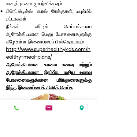
மறைப்புகளை முயற்சிக்கவும்.
பிரெட்ஸ்டிக்ஸ், ரைஸ் கேக்குகள், ஃபுல்மீல்
பட்டாசுகள்.
நீங்கள் வீட்டில் செய்யக்கூடிய
ஆரோக்கியமான மெனு யோசனைகளுக்கு
கீழே உள்ள இணைப்பைப் பின்தொடரவும்.
http://www.superhealthykids.com/h
ealthy-meal-plans/
ஆரோக்கியமான காலை உணவு மற்றும்
ஆரோக்கியமான நிரம்பிய மதிய உணவு
யோசனைகளுக்கான பரிந்துரைகளுக்கு
இந்த இணைப்பைக் கிளிக் செய்க