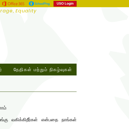
urage, Equality
்
தேதிகள் மற்றும் நிகழ்வுகள்
ோம்.
்கு வகிக்கிறீர்கள் என்பதை நாங்கள்