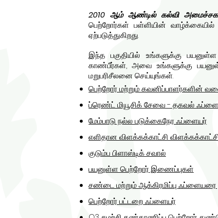
2010 ஆம் ஆண்டில் கல்வி அமைச்சக
பெற்றோர்கள் பள்ளியின் வாழ்க்கையில்
ஏற்படுத்துகிறது.
இந்த பகுதியில் உங்களுக்கு பயனுள்ள ப
காண்பீர்கள், அவை உங்களுக்கு பயனுள்ள
மறுபரிசீலனை செய்யுங்கள்.
பெற்றோர் மற்றும் கவனிப்பாளர்களின் வல
ப்ரெண்ட் மியூசிக் சேவை - தகவல் ஃப்ளை
மேம்பாடு நல்ல படுக்கைநேர ஃப்ளையர்
எளிதான விளக்கக்காட்சி விளக்கக்காட்ச
குடும்ப பிளாஸ்டிக் சவால்
பயனுள்ள பெற்றோர் இணைப்புகள்
சண்டை மற்றும் ஆக்கிரமிப்பு ஃப்ளையரை ந
பெற்றோர் பட்டறை ஃப்ளையர்
Q3 சுழற்சி கண்காணிப்பு பெற்றோர் துண்டுப