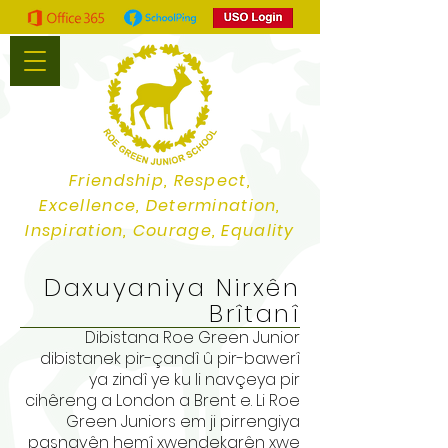
Friendship, Respect,
Excellence, Determination,
Inspiration, Courage, Equality
Daxuyaniya Nirxên
Brîtanî
Dibistana Roe Green Junior
dibistanek pir-çandî û pir-bawerî
ya zindî ye ku li navçeya pir
cihêreng a London a Brent e. Li Roe
Green Juniors em ji pirrengiya
paşnavên hemî xwendekarên xwe