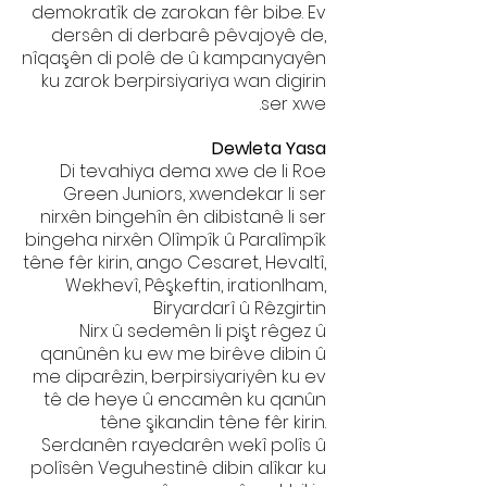
demokratîk de zarokan fêr bibe. Ev
dersên di derbarê pêvajoyê de,
nîqaşên di polê de û kampanyayên
ku zarok berpirsiyariya wan digirin
ser xwe.
Dewleta Yasa
Di tevahiya dema xwe de li Roe
Green Juniors, xwendekar li ser
nirxên bingehîn ên dibistanê li ser
bingeha nirxên Olîmpîk û Paralîmpîk
têne fêr kirin, ango Cesaret, Hevaltî,
Wekhevî, Pêşkeftin, irationlham,
Biryardarî û Rêzgirtin
Nirx û sedemên li pişt rêgez û
qanûnên ku ew me birêve dibin û
me diparêzin, berpirsiyariyên ku ev
tê de heye û encamên ku qanûn
têne şikandin têne fêr kirin.
Serdanên rayedarên wekî polîs û
polîsên Veguhestinê dibin alîkar ku