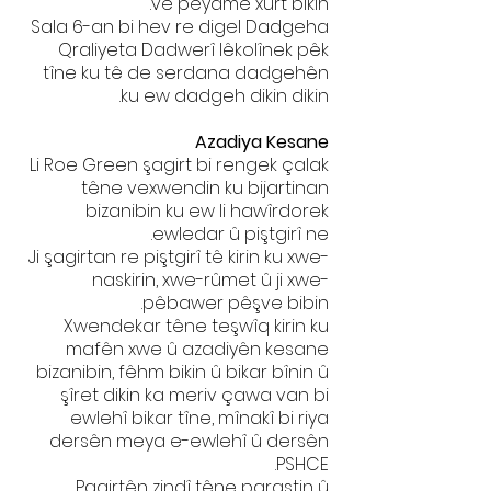
vê peyamê xurt bikin.
Sala 6-an bi hev re digel Dadgeha
Qraliyeta Dadwerî lêkolînek pêk
tîne ku tê de serdana dadgehên
ku ew dadgeh dikin dikin.
Azadiya Kesane
Li Roe Green şagirt bi rengek çalak
têne vexwendin ku bijartinan
bizanibin ku ew li hawîrdorek
ewledar û piştgirî ne.
Ji şagirtan re piştgirî tê kirin ku xwe-
naskirin, xwe-rûmet û ji xwe-
pêbawer pêşve bibin.
Xwendekar têne teşwîq kirin ku
mafên xwe û azadiyên kesane
bizanibin, fêhm bikin û bikar bînin û
şîret dikin ka meriv çawa van bi
ewlehî bikar tîne, mînakî bi riya
dersên meya e-ewlehî û dersên
PSHCE.
Pagirtên zindî têne parastin û