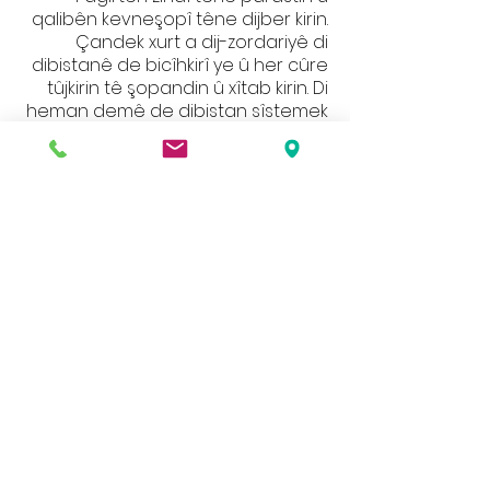
qalibên kevneşopî têne dijber kirin.
Çandek xurt a dij-zordariyê di
dibistanê de bicîhkirî ye û her cûre
tûjkirin tê şopandin û xîtab kirin. Di
heman demê de dibistan sîstemek
bihêz a bûyerên têketinê jî
dimeşîne.
Rêzgirtina Hevpar
Rêzgirtin yek ji nirxên bingehîn ên
dibistanê ye. Zarok fêr dibin ku
tevgerên wan bandorê li mafên
wan û yên din dike. Hemî endamên
civaka dibistanê bi rêzdarî li
hevûdu dikin.
Toleransa ji yên Bawerî û Baweriyên
Cûda
Tolerans bi saya şagirtên ku di
civakek cihêreng a çandî de cihê
xwe fêhm dikin û bi wan re