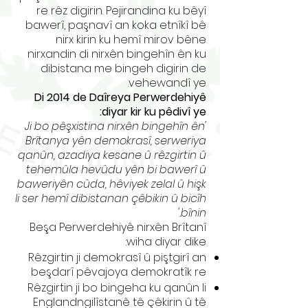
re rêz digirin. Pejirandina ku bêyî
bawerî, paşnavî an koka etnîkî bê
nirx kirin ku hemî mirov bêne
nirxandin di nirxên bingehîn ên ku
dibistana me bingeh digirin de
vehewandî ye.
Di 2014 de Daîreya Perwerdehiyê
diyar kir ku pêdivî ye:
'Ji bo pêşxistina nirxên bingehîn ên
Brîtanya yên demokrasî, serweriya
qanûn, azadiya kesane û rêzgirtin û
tehemûla hevûdu yên bi bawerî û
baweriyên cûda, hêviyek zelal û hişk
li ser hemî dibistanan çêbikin û bicîh
bînin.'
Beşa Perwerdehiyê nirxên Brîtanî
wiha diyar dike:
Rêzgirtin ji demokrasî û piştgirî an
beşdarî pêvajoya demokratîk re
Rêzgirtin ji bo bingeha ku qanûn li
Englandngilîstanê tê çêkirin û tê