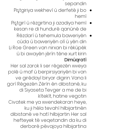
sepandin
Piştgiriya wekhevî û derfetê ji bo
hemî
Piştgirî û rêzgirtina ji azadiya hemî
kesan re di hundurê qanûnê de
Rêzdarî û tehemula baweriyên
cûda û baweriyên olî û yên din
Li Roe Green van nirxan bi rêkûpêk
û bi awayên jêrîn têne xurt kirin:
Dimûqratî
Her sal zarok li ser rêgezên xweya
polê û maf û berpirsiyariyên bi van
ve girêdayî biryar digirin. Vana li
gorî Rêgezên Zêrîn ên dibistanê, ku
di Siyaseta Tevger a me de bi
kîtekît, hatine vegotin.
Civatek me ya xwendekaran heye,
ku ji hêla tevahî hilbijartinên
dibistanê ve hatî hilbijartin. Her sal
hefteyek tê veqetandin da ku di
derbarê pêvajoya hilbijartina