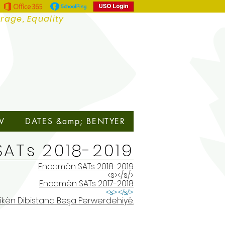
urage, Equality
V
DATES &amp; BENTYER
ATs 2018-2019
Encamên SATs 2018-2019
</s></s>
Encamên SATs 2017-2018
</s></s>
.Statîstîkên Dibistana Beşa Perwerdehiyê