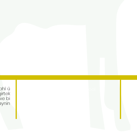
Address
ahî û
Roe Green Junior School
irtek
Princes Avenue
we bi
Kingsbury
aynin
London
NW9 9JL