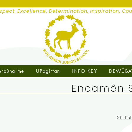
spect, Excellence, Determination, Inspiration, Co
êrbûna me
UPagirtan
INFO KEY
DEWÛBA
Encamên S