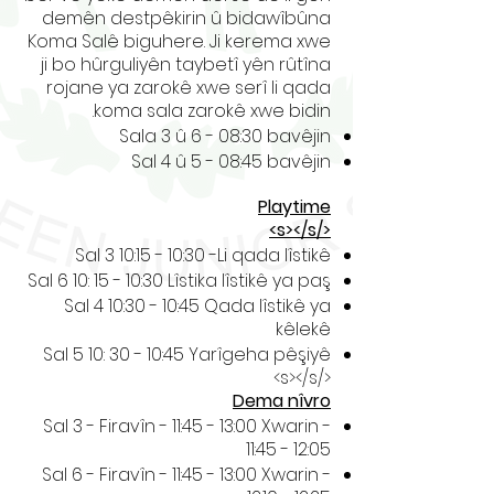
demên destpêkirin û bidawîbûna
Koma Salê biguhere. Ji kerema xwe
ji bo hûrguliyên taybetî yên rûtîna
rojane ya zarokê xwe serî li qada
koma sala zarokê xwe bidin.
Sala 3 û 6 - 08:30 bavêjin
Sal 4 û 5 - 08:45 bavêjin
Playtime
</s></s>
Sal 3 10:15 - 10:30 -Li qada lîstikê
Sal 6 10:
15 - 10:30 Lîstika lîstikê ya paş
Sal 4 10:30 - 10:45 Qada lîstikê ya
kêlekê
Sal 5 10:
30 - 10:45 Yarîgeha pêşiyê
</s></s>
Dema nîvro
Sal 3 - Firavîn - 11:45 - 13:00 Xwarin -
11:45 - 12:05
Sal 6 - Firavîn - 11:45 - 13:00 Xwarin -