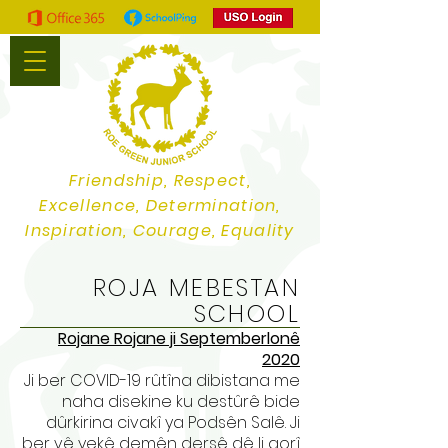
Friendship, Respect,
Excellence, Determination,
Inspiration, Courage, Equality
ROJA MEBESTAN
SCHOOL
Rojane Rojane ji Septemberlonê
2020
Ji ber COVID-19 rûtîna dibistana me
naha disekine ku destûrê bide
dûrkirina civakî ya Podsên Salê. Ji
ber vê yekê demên dersê dê li gorî