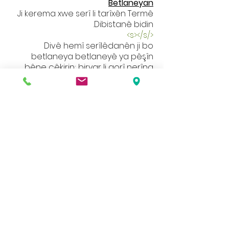
Betlaneyan
Ji kerema xwe serî li tarîxên Termê
Dibistanê bidin.
</s></s>
Divê hemî serîlêdanên ji bo
betlaneya betlaneyê ya pêşîn
bêne çêkirin; biryar li gorî nerîna
Mamosteyê Serêkan in. Di dayîna
biryarê de em ê şert û mercên her
serlêdanê bi serê xwe binirxînin.
</s></s>
Ji kerema xwe not bikin: betlaneya
betlaneyê ji bo xwendekarên Sala
6-an nayê dayîn.
Ji kerema xwe li Ofîsa Dibistanê
bigerin: Birêz S Asher dê ji bo ku hûn
daxwaziya xwe nîqaş bikin civînek bi
Xanim Loosemore re saz dike.
Di malpera me de cûrbecûr agahî û
belge hene, heke hûn ji vana yek pêgirtek
kaxezî dixwazin ji kerema xwe bi nivîsgeha
dibistanê re têkiliyê daynin