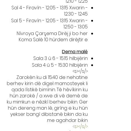
12:10 - 12:25
Sal 4 - Firavîn - 12:05 - 13:15 Xwarin -
12:30 - 12:45
Sal 5 - Firavîn - 12:05 - 13:15 Xwarin -
12:50 - 13:05
Nîvroya Çarşema Dirêj ji bo her
Koma Salê 10 hûrdem dirêjtir e
Dema malê
Sala 3 û 6 - 15:15 hilbijêrin
Sala 4 û 5 - 15:30 hilbijêrin
</s></s>
Zarokên ku di 15:40 de nehatine
berhev kirin dê digel mamosteyek li
qada lîstikê bimînin. Tê hêvîkirin ku
hûn zarokê / a xwe di vê demê de
ku mimkun e nêzikî berhev bikin. Ger
hûn dereng man lê, girîng e ku hûn
yekser bangî dibistanê bikin da ku
me agahdar bikin.
</s></s>