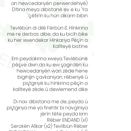
an hewcedariyên perwerdehiyê)
Dîtina meya dibistanê ev e ku 'Ya
çêtirîn ku hûn dikarin bibin'.
Tevlêbûn di dilê Fêrbûn & Hînkirina
me re derbas dibe, da ku bicîh bike
ku her xwendekar Hînkariya Pêşîn a
Kalîteyê bistîne.
Em peydakirina xweya Tevlêbûnê
pêşve dixin da ku ew şagirdên ku
hewcedariyên wan zêde hene
bigihîjin çavkaniyan, rêberiyê û
piştgiriyê ku hînkirina pêşîn a
kalîteyê zêde û dewlemend dike.
Di nav dibistana me de, peyda û
piştgiriya me ya firehtir bi navgîniya
jêrîn tête peyda kirin:
Rêber ENDAND (x1)
Serokên Alîkar (x2) Tevlîbûn Rêber