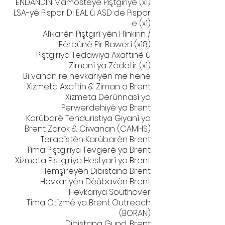
ENDANDIN Mamosteyê Piştgiriyê (x1)
LSA-yê Pispor Di EAL û ASD de Pispor
e (x1)
Alîkarên Piştgirî yên Hînkirin /
Fêrbûnê Pir Bawerî (x18)
Piştgiriya Tedawiya Axaftinê û
Zimanî ya Zêdetir (x1)
Bi vanan re hevkariyên me hene:
Xizmeta Axaftin & Ziman a Brent
Xizmeta Derûnnasî ya
Perwerdehiyê ya Brent
Karûbarê Tenduristiya Giyanî ya
Brent Zarok & Ciwanan (CAMHS)
Terapîstên Karûbarên Brent
Tîma Piştgiriya Tevgerê ya Brent
Xizmeta Piştgiriya Hestyarî ya Brent
Hemşîreyên Dibistana Brent
Hevkariyên Dêûbavên Brent
Hevkariya Southover
Tîma Otîzmê ya Brent Outreach
(BORAN)
Dibistana Gund, Brent