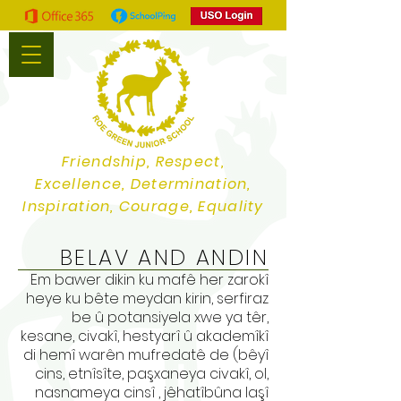
Friendship, Respect,
Excellence, Determination,
Inspiration, Courage, Equality
BELAV AND ANDIN
Em bawer dikin ku mafê her zarokî
heye ku bête meydan kirin, serfiraz
be û potansiyela xwe ya têr,
kesane, civakî, hestyarî û akademîkî
di hemî warên mufredatê de (bêyî
cins, etnîsîte, paşxaneya civakî, ol,
nasnameya cinsî , jêhatîbûna laşî