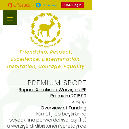
Friendship, Respect,
Excellence, Determination,
Inspiration, Courage, Equality
PREMIUM SPORT
Rapora Xerckirina Werzîşê û PE
Premium 2018/19
</s></s>
Overview of Funding
Hikûmet ji bo baştirkirina
peydakirina perwerdehiya laşî (PE)
û werzîşê di dibistanên seretayî de