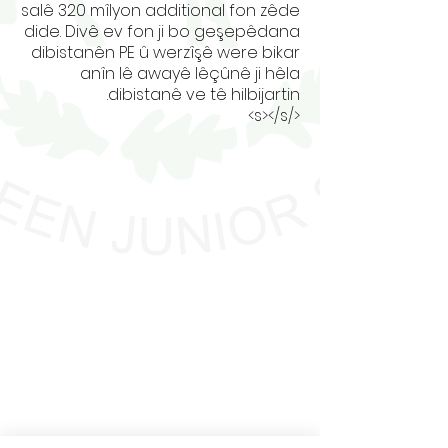
salê 320 mîlyon additional fon zêde
dide. Divê ev fon ji bo geşepêdana
dibistanên PE û werzîşê were bikar
anîn lê awayê lêçûnê ji hêla
dibistanê ve tê hilbijartin.
</s></s>