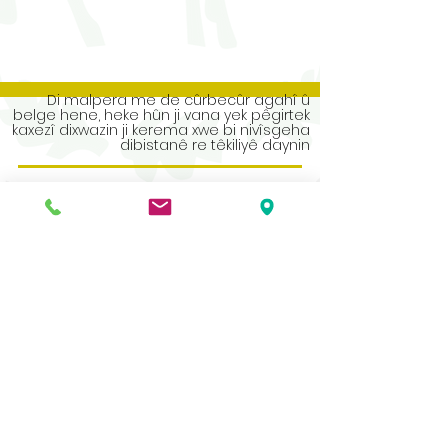
Di malpera me de cûrbecûr agahî û
belge hene, heke hûn ji vana yek pêgirtek
kaxezî dixwazin ji kerema xwe bi nivîsgeha
dibistanê re têkiliyê daynin
Address
Roe Green Junior School
Princes Avenue
Kingsbury
London
NW9 9JL
Contact Us
Tel No:
0208 204 5221
Tel No Extension: 2
Email:
admin@rgjs.brent.sch.uk
Website:
www.rgjs.brent.sch.uk