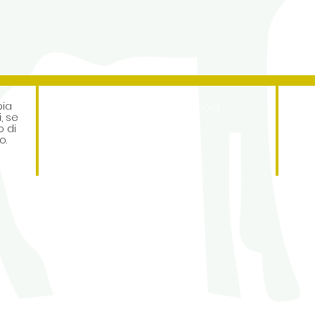
Address
pia
Roe Green Junior School
, se
Princes Avenue
 di
Kingsbury
o.
London
NW9 9JL