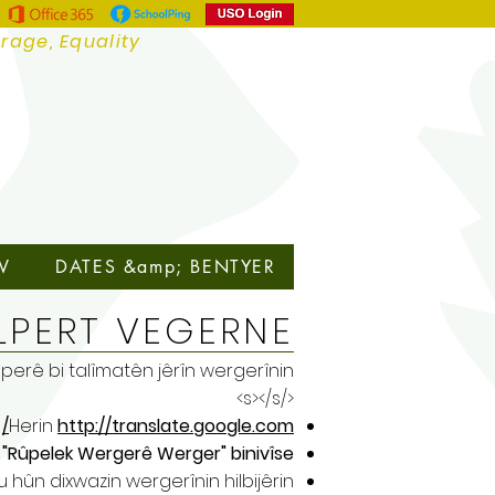
urage, Equality
V
DATES &amp; BENTYER
LPERT VEGERNE
perê bi talîmatên jêrîn wergerînin:
</s></s>
Herin
http://translate.google.com/
ê
"Rûpelek Wergerê Werger" binivîse
u hûn dixwazin wergerînin hilbijêrin.