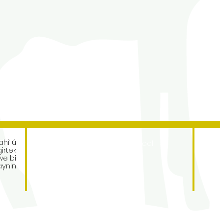
Address
ahî û
Roe Green Junior School
irtek
Princes Avenue
we bi
Kingsbury
aynin
London
NW9 9JL