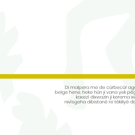
Di malpera me de cûrbecûr ag
belge hene, heke hûn ji vana yek pêg
kaxezî dixwazin ji kerema x
nivîsgeha dibistanê re têkiliyê d