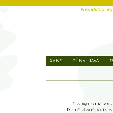
Friendship, Re
XANE
ÇÛNA NAVA
F
.
Navnîşana malpera
Di binê vî warî de, ji n