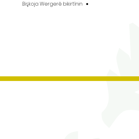
Bişkoja Wergerê bikirtînin.
Contact Us
Tel No:
0208 204 5221
Tel No Extension: 2
Email:
admin@rgjs.brent.sch.uk
Website:
www.rgjs.brent.sch.uk