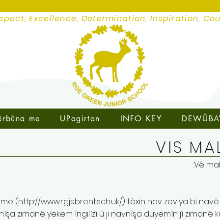
spect, Excellence, Determination, Inspiration, Co
êrbûna me
UPagirtan
INFO KEY
DEWÛBA
VIS MA
Vê mal
 me (
http://www.rgjs.brent.sch.uk/)
têxin nav zeviya bi nav
avnîşa zimanê yekem îngilîzî û ji navnîşa duyemîn jî zimanê k