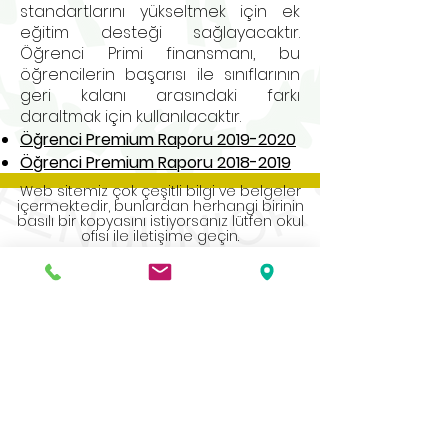
standartlarını yükseltmek için ek
eğitim desteği sağlayacaktır.
Öğrenci Primi finansmanı, bu
öğrencilerin başarısı ile sınıflarının
geri kalanı arasındaki farkı
daraltmak için kullanılacaktır.
Öğrenci Premium Raporu 2019-2020
Öğrenci Premium Raporu 2018-2019
Web sitemiz çok çeşitli bilgi ve belgeler
içermektedir, bunlardan herhangi birinin
basılı bir kopyasını istiyorsanız lütfen okul
ofisi ile iletişime geçin.
Address
Roe Green Junior School
Princes Avenue
Kingsbury
London
NW9 9JL
Contact Us