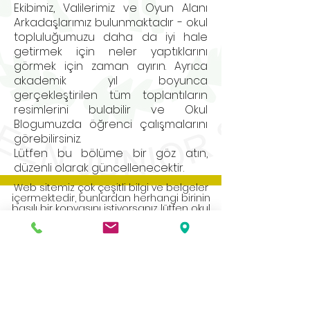
Ekibimiz, Valilerimiz ve Oyun Alanı
Arkadaşlarımız bulunmaktadır - okul
topluluğumuzu daha da iyi hale
getirmek için neler yaptıklarını
görmek için zaman ayırın. Ayrıca
akademik yıl boyunca
gerçekleştirilen tüm toplantıların
resimlerini bulabilir ve Okul
Blogumuzda öğrenci çalışmalarını
görebilirsiniz.
Lütfen bu bölüme bir göz atın,
düzenli olarak güncellenecektir.
Web sitemiz çok çeşitli bilgi ve belgeler
içermektedir, bunlardan herhangi birinin
basılı bir kopyasını istiyorsanız lütfen okul
ofisi ile iletişime geçin.
Address
Roe Green Junior School
Princes Avenue
Kingsbury