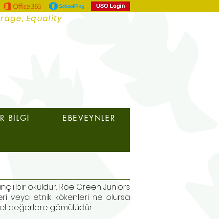
urage, Equality
 BİLGİ
EBEVEYNLER
nçlı bir okuldur. Roe Green Juniors
leri veya etnik kökenleri ne olursa
mel değerlere gömülüdür.