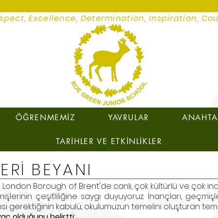
spect, Excellence, Determination, Inspiration, Co
ÖĞRENMEMİZ
YAVRULAR
ANAHTAR
TARİHLER VE ETKİNLİKLER
ERİ BEYANI
i London Borough of Brent'de canlı, çok kültürlü ve çok ina
şlerinin çeşitliliğine saygı duyuyoruz. İnançları, geçmiş
si gerektiğinin kabulü, okulumuzun temelini oluşturan te
iyaç olduğunu belirtti: