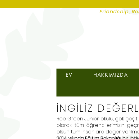
Friendship, Re
EV
HAKKIMIZDA
İNGİLİZ DEĞERL
Roe Green Junior okulu, çok çeşitl
olarak, tüm öğrencilerimizin geçmi
olsun tüm insanlara değer verilme
2014 yılında Eğitim Bakanlığı bir iht