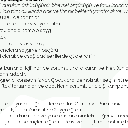
, hukukun üstünlüğünü, bireysel özgürlüğü ve farklı inanç ve
için tüm okullarda açık ve titiz bir beklenti yaratmak ve u
şu şekilde tanımlar:
sürece destek veya katılım
uygulandığı temele saygı
tek
lerine destek ve saygı
 inançlara saygı ve hoşgörü
larak ve aşağıdaki şekillerde güçlendirilir:
e bunlarla ilgili hak ve sorumluluklara karar verirler. Bunla
yanmaktadır.
 öğrenci konseyimiz var. Çocuklara demokratik seçim süreci
 sınıftaki tartışmaları ve çocukların sorumluluk aldığı kampanya
 süre boyunca, öğrencilere okulun Olimpik ve Paralimpik 
ellik, İlham, Kararlılık ve Saygı öğretilir.
orudukları kuralların ve yasaların arkasındaki değer ve ne
kacak sonuçlar öğretilir. Polis ve Ulaştırma polisi gibi 