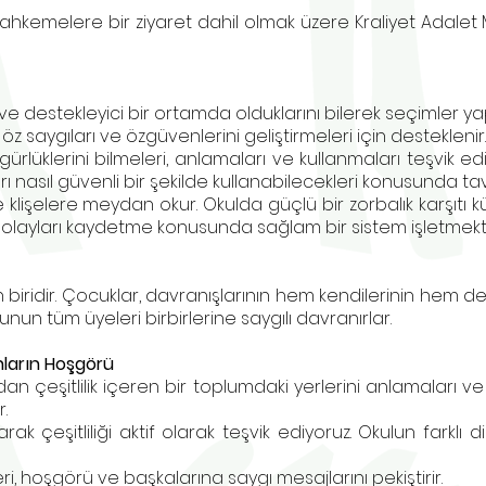
mahkemelere bir ziyaret dahil olmak üzere Kraliyet Adalet 
 destekleyici bir ortamda olduklarını bilerek seçimler yapm
 öz saygıları ve özgüvenlerini geliştirmeleri için desteklenir.
zgürlüklerini bilmeleri, anlamaları ve kullanmaları teşvik e
 nasıl güvenli bir şekilde kullanabilecekleri konusunda tavsi
işelere meydan okur. Okulda güçlü bir zorbalık karşıtı kült
ıca olayları kaydetme konusunda sağlam bir sistem işletmekt
iridir. Çocuklar, davranışlarının hem kendilerinin hem de 
nun tüm üyeleri birbirlerine saygılı davranırlar.
nların Hoşgörü
dan çeşitlilik içeren bir toplumdaki yerlerini anlamaları v
r.
yarak çeşitliliği aktif olarak teşvik ediyoruz. Okulun farklı d
ri, hoşgörü ve başkalarına saygı mesajlarını pekiştirir.