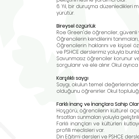
6. Yıl, bir duruşma düzenledikleri 
yürütür.
Bireysel özgürlük
Roe Green'de öğrenciler, güvenli ve
Öğrencilerin kendilerini tanımaları,
Öğrencilerin haklarını ve kişisel ö
ve PSHCE derslerimiz yoluyla bunları
Savunmasız öğrenciler korunur ve kl
sorgulanır ve ele alınır. Okul ayr
Karşılıklı saygı
Saygı, okulun temel değerlerinden b
olduğunu öğrenirler. Okul topluluğu
Farklı İnanç ve İnançlara Sahip Ola
Hoşgörü, öğrencilerin kültürel açı
fırsatları sunmaları yoluyla geliştirili
Farklı inançları ve kültürleri kutla
profilli meclisleri var.
Din Eğitimi dersleri ve PSHCE dersle