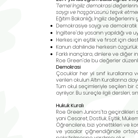
'Temel İngiliz demokrasi değerlerini
saygı ve hoşgörüsünü teşvik etmek 
Eğitim Bakanlığı, İngiliz değerlerini 
Demokrasiye saygı ve demokratik 
İngiltere'de yasanın yapıldığı ve 
Herkes için eşitlik ve fırsat için des
Kanun dahilinde herkesin özgürlük
Farklı inançlara, dinlere ve diğer
Roe Green'de bu değerler düzenli o
Demokrasi
Çocuklar her yıl sınıf kurallarına v
verilen okulun Altın Kurallarına da
Tüm okul seçimleriyle seçilen bir
ayrılıyor. Bu süreçle ilgili dersleri,
Hukuk Kuralı
Roe Green Juniors'ta geçirdikleri
yani Cesaret, Dostluk, Eşitlik, Mükemm
Öğrencilere, bizi yönettikleri ve k
ve yasalar çiğnendiğinde ortaya çı
pekiştirilmesine yardımcı olur.