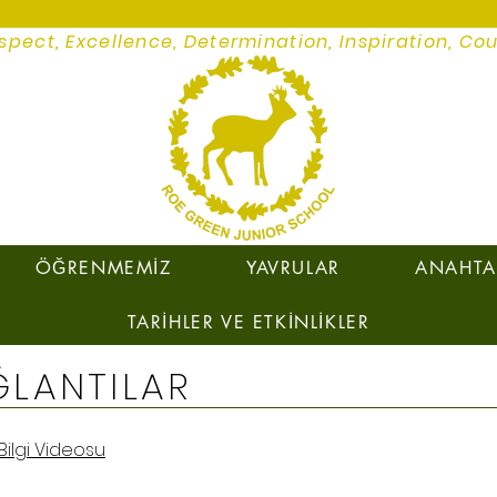
spect, Excellence, Determination, Inspiration, Co
ÖĞRENMEMİZ
YAVRULAR
ANAHTAR
TARİHLER VE ETKİNLİKLER
ĞLANTILAR
Bilgi Videosu