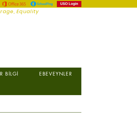
urage, Equality
 BİLGİ
EBEVEYNLER