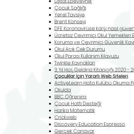
Dijital Ebeveynlik
Çocuk Sağlığı
Yerel Tavsiye
Brent Konseyi
DFE Koronavirüse karşı nasıl güven
Ücretsiz Çevrimiçi Okul Yemekleri 
Koruma ve Çevrimiçi Güvenlik Kay
Okul Açık Çek Durumu
Okul Parası Kullanım Kılavuzu
Twinkle Kaynakları
3. Yıl Hoş Geldiniz Kitapçığı 2020 - 2
Çocuklar İçin Yararlı Web Siteleri
ActiveLearn Hata Kulübü Okuma Po
Okulda
BBC Öğrenimi
Çocuk Hattı Desteği
Harika Matematik
Crickweb
Discovery Education Espresso
Gerçek Canavar