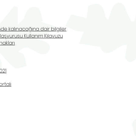
de kalınacağına dair bilgiler
Başvurusu Kullanım Kılavuzu
nakları
021
rtalı