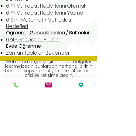
6. Yıl Müfredat Hedeflerini Okumak
6. Yıl Müfredat Hedeflerini Yazma
6. Sınıf Matematik Müfredatı
Hedefleri
Öğrenme Güncellemeleri / Bültenler
6.Yıl - Sonbahar Bülteni
Evde Öğrenme
Zaman Tabloları Beklentiler
Web sitemiz çok çeşitli bilgi ve belgeler
içermektedir, bunlardan herhangi birinin
basılı bir kopyasını istiyorsanız lütfen okul
ofisi ile iletişime geçin.
Address
Roe Green Junior School
Princes Avenue
Kingsbury
London
NW9 9JL