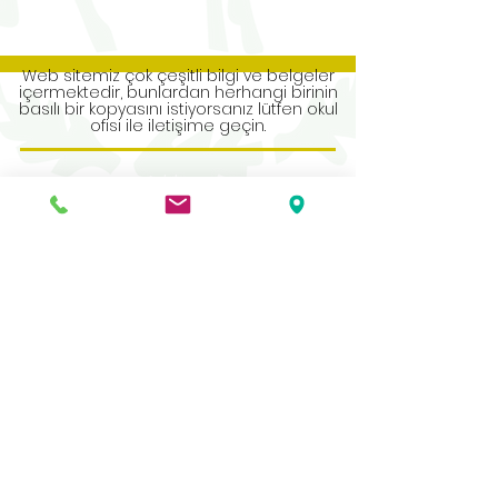
Web sitemiz çok çeşitli bilgi ve belgeler
içermektedir, bunlardan herhangi birinin
basılı bir kopyasını istiyorsanız lütfen okul
ofisi ile iletişime geçin.
Address
Roe Green Junior School
Princes Avenue
Kingsbury
London
NW9 9JL
Contact Us
Tel No:
0208 204 5221
Tel No Extension: 2
Email:
admin@rgjs.brent.sch.uk
Website:
www.rgjs.brent.sch.uk