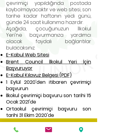
çevrimiçi yapıldığında postada
kaybolmayacaktır ve web sitesi, son
tarihe kadar haftanın yedi günü,
günde 24 saat kullanıma hazırdır.
Aşağıda, çocuğunuzun İlkokul
Yeri'ne başvurmanıza yardımcı
olacak faydalı bağlantılar
bulacaksınız.
E-Kabul Web Sitesi
Brent Council İlkokul Yeri İçin
Başvuruyor
E-Kabul Kılavuz Belgesi (PDF)
1 Eylül 2020'den itibaren çevrimiçi
başvurun
İlkokul çevrimiçi başvuru son tarihi 15
Ocak 2021'de
Ortaokul çevrimiçi başvuru son
tarihi 31 Ekim 2020'de
Web sitemiz çok çeşitli bilgi ve belgeler
içermektedir, bunlardan herhangi birinin
basılı bir kopyasını istiyorsanız lütfen okul