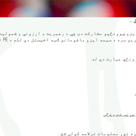
..
نصاب 
نځي عبارت دي له:
مړنی ښوونځی