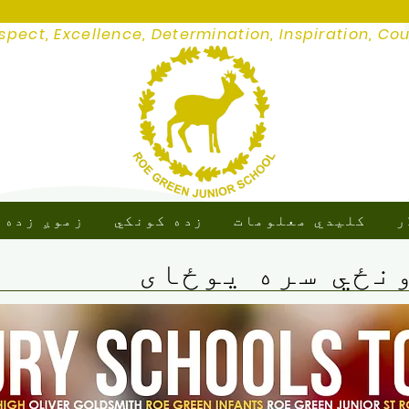
spect, Excellence, Determination, Inspiration, Co
ر
کلیدي معلومات
زده کونکي
زموږ زده 
نځي سره یوځای