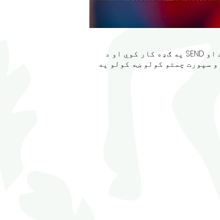
د کنگزبي ښوونځي په ګډه د سیمه ایزو ښوونځیو مشارکت دی چې د رهبریت ، ارزونې ، شمولیت او SEND په ګډه کار کوي او د
پراختیا د غوره زده کړې تجربو سره د سیمه ایزو ماشومانو ګټه اخیستل دي لکه د PE او سپورت چمتو کولو ښه کولو په