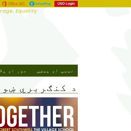
urage, Equality
نیټې او پیښې
مور او پلا
د کنګربري ښوو