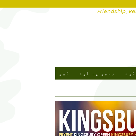
Friendship, Re
کړه
زموږ په اړه
کور