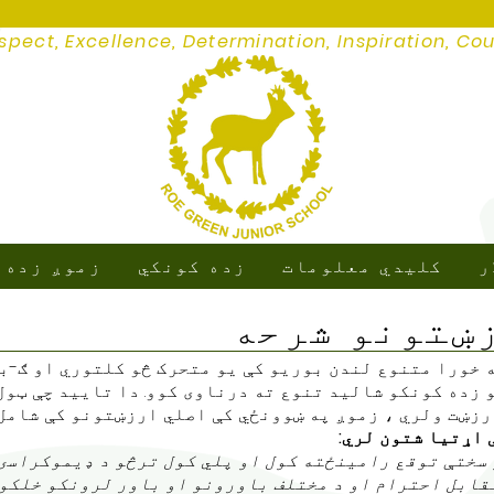
spect, Excellence, Determination, Inspiration, Co
ر
کلیدي معلومات
زده کونکي
زموږ زده 
ښتونو شرحه
 خورا متنوع لندن بوریو کې یو متحرک څو کلتوري او ګ-با
 زده کونکو شالید تنوع ته درناوی کوو. دا تایید چې ټول
رزښت ولري ، زموږ په ښوونځي کې اصلي ارزښتونو کې شامل 
 سختې توقع رامینځته کول او پلي کول ترڅو د ډیموکراسۍ
ابل احترام او د مختلف باورونو او باور لرونکو خلکو ز