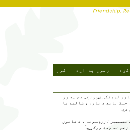
Friendship, Re
کړه
زموږ په اړه
کور
ور لرونکی ښوونځی دی. په رو
 خلک باید د باور ، شالید یا
دي.
 بنسټیز ارزښتونه ، د قانون
غم ته وده ورکړي."