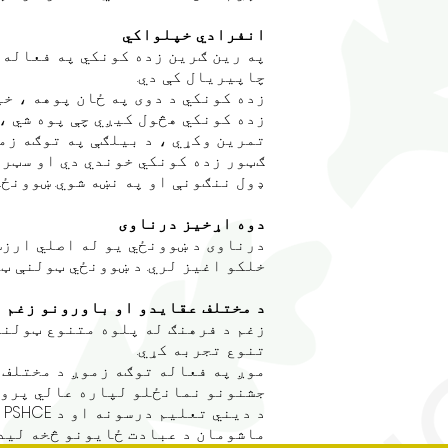
انفرادي خپلواکي
په رین ګرین زده کونکي په فعاله 
چاپیریال کې دي.
زده کونکي د دوی په ځان پوهه ، خپ
زده کونکي هڅول کیږي چې پوه شي ، 
تمرین وکړي ، د بیلګې په توګه زموږ د امنیت 
ګټور زده کونکي خوندي دي او سټرا
ډول ننګونې او په نښه شوي. ښوونځی
دوه اړخیز درناوی
درناوی د ښوونځي یو له اصلي ارزښت
خلکو اغیز لري. د ښوونځي ټولنې ټو
د مختلف عقایدو او باورونو زغم
زغم د فرهنګ له پلوه متنوع ټولنه 
تنوع تجربه کړي.
موږ په فعاله توګه زموږ د مختلف 
جشنونو نمانځلو لپاره عالي پروف
د دیني تعلیم درسونه او د PSHCE درسونه د نورو لپاره د زغم او درناوي پیغامونه تقویه کوي.
ماشومان د عبادت ځایونو څخه لیدن