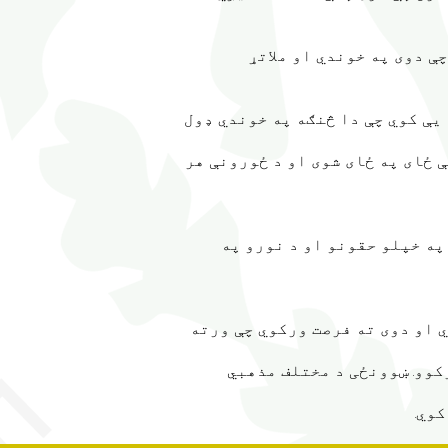
 دوی په خوندي او ملاتړ
یې کوي چې دا څنګه په خوندي ډول
 ځای په ځای شوی او د ځورونې هر
په خپلو حقونو او د نورو په
ي او دوی ته فرصت ورکوي چې ورته
کوو. ښوونځی د مختلف مذهبي