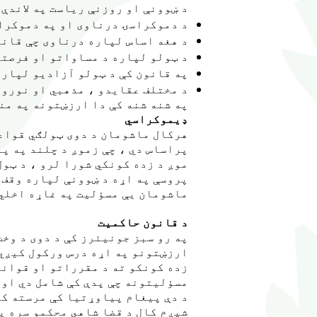
د ښوونې او روزنې ریاست په لاندې
د دموکراسۍ درناوی او په دموکرات
د هغه اساس لپاره درناوی چې قانو
د ټولو لپاره د مساواتو او فرصتو
په قانون کې د ټولو آزادیو لپاره
د مختلف عقایدو ، مذهبي او نورو 
په شنه شنه کې دا ارزښتونه په منظم
ډیموکراسي
هرکال ماشومان د دوی ټولګي قواعد
پراساس دي ، چې زموږ د چلند په پا
موږ د زده کونکي شورا لرو ، د ټو
پروسې په اړه د ښوونې لپاره وقف 
ماشومان یې مسؤلیت په غاړه اخلي.
د قانون حاکمیت
په رو سبز جونیئرز کې د دوی د وخ
ارزښتونو په اړه درس ورکول کیږي 
زده کونکو ته د مقرراتو او قوانی
مسؤلیتونه چې پدې کې شامل دي او 
د دې پیغام پیاوړتیا کې مرسته کو
شپږم کال د قضا شاهي محکمو سره پ