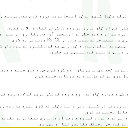
توګه هڅول کیږي ترڅو انتخابونه غوره کړي پدې پوهیدل چې
لواکي او ځان باور ته وده ورکولو لپاره ملاتړ کیږي.
پوه شي او د دوی حقونه او شخصي آزادۍ وکاروي او مشوره 
خوندیتوب درس او PSHCE درسونو له لارې.
ټیټونه ننګول شوي. د ځورونې ضد قوي کلتور په ښوونځي کې
 د ونې د پیښو قوي سیسټم هم چلوي.
ونو څخه دی. ماشومان زده کړه کوي چې د دوی چلند د دوی 
ل غړي یو له بل سره په درناوي چلند کوي.
کې د دوی د ځای په اړه د زده کونکو پوهه له لارې وده کو
باورونو او کلتورونو د لمانځلو له لارې تنوع ته وده ور
ایل مجلسونه لري.
ه کوي چې مختلف عقایدو لپاره مهم دي.