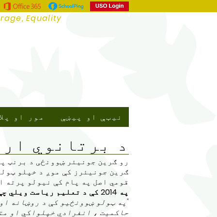
urage, Equality
نیټې او پیښې
مور او پلا
د برتانوي ارز
رو ګرین جونیئر ښوونځی د برنټ په
ګرین جونیئرز کې موږ د خپلو ټولو
قومي اصل په پام کې نیولو پرته ا
په 2014 کې د تعلیم ریاست ویلي چې اړتیا شتون لري:
"په ټولو ښوونځیو کې د روښانه او
حاکمیت ، انفرادي خپلواکي او متق