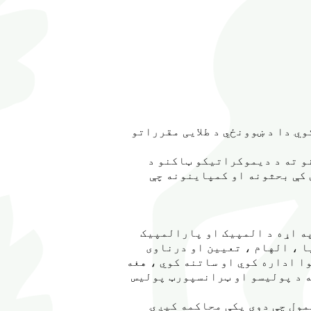
ي. دا د ښوونځي د طلایی مقرراتو
و ته د دیموکراتیکو ټاکنو د
ي کې بحثونه او کمپاینونه چې
په اړه د المپیک او پارالمپیک
ا ، الهام ، تعیین او درناوی
ا اداره کوي او ساتنه کوي ، هغه
ه د پولیسو او ټرانسپورټ پولیس
مول چې دوی پکې محاکمه کیږي.