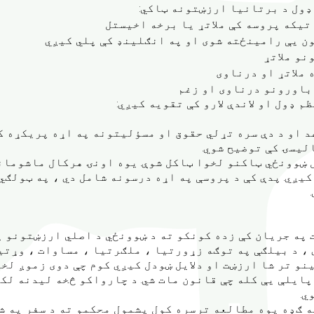
 ډول د برتانیا ارزښتونه ټاکي:
یکه پروسه کې ملاتړ یا برخه اخیستل
ن یې رامینځته شوی او په انګلینډ کې پلي کیږي
نو ملاتړ
 ملاتړ او درناوی
باورونو درناوی او زغم
 ډول او لاندې لارو کې تقویه کیږي:
 او د دې سره تړلي حقوق او مسؤلیتونه په اړه پریکړه کو
لیسۍ کې توضیح شوي.
ل ښوونځي ټاکنو لخوا ټاکل شوې. یوه اونۍ هرکال ماشومان
کیږي. پدې کې د پروسې په اړه درسونه شامل دي ، په ټولګ
ت په جریان کې زده کونکو ته د ښوونځي د اصلي ارزښتونو 
، د بیلګې په توګه زړورتیا ، ملګرتیا ، مساوات ، وړتی
نو تر شا ارزښت او دلایل ښودل کیږي کوم چې دوی زموږ لخو
پایلې یې کله چې قانون مات شي. د چارواکو څخه لیدنه لک
ي.
ه ګډه یوه مطالعه ترسره کول پشمول محکمو ته د سفر په ش