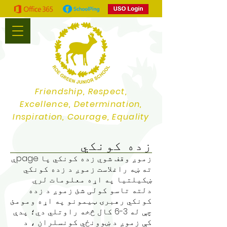
Friendship, Respect,
Excellence, Determination,
Inspiration, Courage, Equality
زده کونکي
زموږ وقف شوي زده کونکي پا pageې
ته ښه راغلاست زموږ د زده کونکي
ښکیلتیا په اړه معلومات لري.
دلته تاسو کولی شئ زموږ د زده
کونکي رهبرۍ ټیمونو په اړه ومومئ
چې له 3-6 کال څخه راوتلي دي؛ پدې
کې زموږ د ښوونځي کونسلران ، د